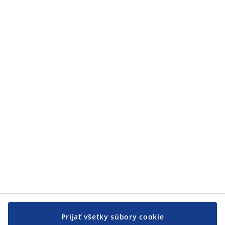
Kategórie
Kategórie
Zákaznícky servis
Zákaznícky servis
JYSK
JYSK
CENTRÁLA
Sledovať JYSK
Prijať všetky súbory cookie