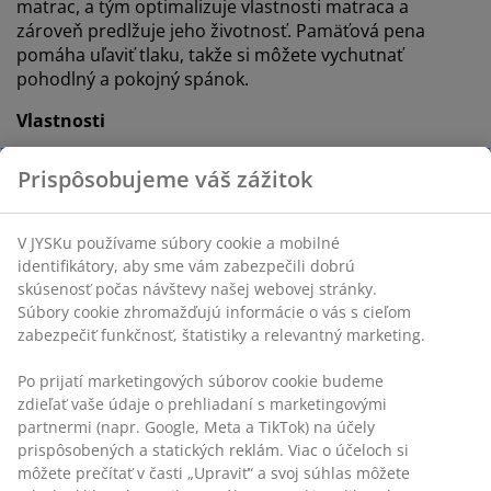
matrac, a tým optimalizuje vlastnosti matraca a
zároveň predlžuje jeho životnosť. Pamäťová pena
pomáha uľaviť tlaku, takže si môžete vychutnať
pohodlný a pokojný spánok.
Vlastnosti
Rozmery:
Š180 x D200 cm. Výška: 2,5 cm
Prispôsobujeme váš zážitok
Pamäťová pena:
Tlakom uľavujúca a elastická
®
OEKO-TEX
STANDARD 100:
Testované na
V JYSKu používame súbory cookie a mobilné
škodlivé látky
identifikátory, aby sme vám zabezpečili dobrú
skúsenosť počas návštevy našej webovej stránky.
Poťah možno prať:
Poťah je snímateľný a môže
Súbory cookie zhromažďujú informácie o vás s cieľom
sa prať na 60 °C
zabezpečiť funkčnosť, štatistiky a relevantný marketing.
Pamäťová pena
Po prijatí marketingových súborov cookie budeme
Pamäťová pena sa vytvaruje presne podľa vášho tela.
zdieľať vaše údaje o prehliadaní s marketingovými
Rozkladá vašu váhu rovnomerne, čo pomáha uľaviť
partnermi (napr. Google, Meta a TikTok) na účely
tlaku na vaše svaly a kĺby. Keďže pamäťová pena má
prispôsobených a statických reklám. Viac o účeloch si
uzavretú bunkovú štruktúru, môže byť na dotyk o
môžete prečítať v časti „Upraviť“ a svoj súhlas môžete