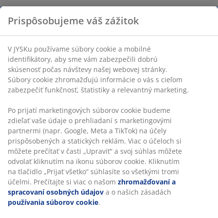
Môže sa prať:
Môže sa prať na 60 °C
Polyesterový poťah:
Odolný a ľahko sa čistí
Polyesterová výplň:
Mäkká a pružná
®
OEKO-TEX
STANDARD 100:
Testované na
škodlivé látky
Elastické rohové popruhy
Elastické rohové popruhy pomáhajú zabrániť
posúvaniu alebo zhlukovaniu chrániča počas noci.
Môže sa prať
Chránič matraca je možné prať v pračke pri teplote 60
°C, aby bol stále svieži a čistý. Pranie na 60 °C alebo viac
odstráni nežiaduce roztoče z látky.
Polyesterový poťah
Polyester je odolná tkanina, ktorá sa ľahko čistí a dobre
drží aj pri častom používaní.