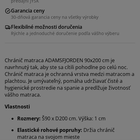
predajni JYSK
Garancia ceny
30-dňová garancia ceny na všetky výrobky
Flexibilné možnosti doručenia
Rýchle a jednoduché doručenie podľa vášho výberu
Chránič matraca ADAMSFJORDEN 90x200 cm je
navrhnutý tak, aby ste sa cítili pohodlne po celú noc.
Chránič matraca je ochranná vrstva medzi matracom a
plachtou. Je umývateľný, pomáha udržiavať čisté a
hygienické prostredie na spanie a predlžuje životnosť
vášho matraca.
Vlastnosti
Rozmery:
Š90 x D200 cm. Výška: 1 cm
Elastické rohové popruhy:
Držia chránič
matraca na svojom mieste