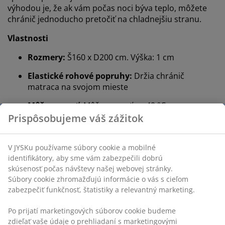
výhodou je, že ak vám počas noci býva teplo, môžete
chránič jednoducho pretočiť na chladnejšiu stranu.
Vlastnosti
Rozmery:
Š160 x D200 cm. Výška: 1 cm
Elastické rohové popruhy:
Držia chránič
matraca na svojom mieste
Môže sa prať:
Môže sa prať na 40 °C
Chladivý efekt:
Striedajte medzi chladivou a
klasickou stranou
Polyesterový poťah:
Odolný a ľahko sa čistí
Polyesterová výplň:
Mäkká a pružná
®
OEKO-TEX
STANDARD 100:
Testované na
škodlivé látky
®
DREAMZONE
:
Kvalitné matrace a postele za