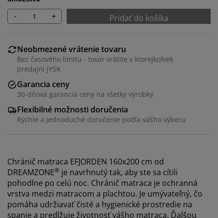
-
+
Pridať do košíka
Neobmezené vrátenie tovaru
Bez časového limitu - tovar vrátite v ktorejkoľvek
predajni JYSK
Garancia ceny
30-dňová garancia ceny na všetky výrobky
Flexibilné možnosti doručenia
Rýchle a jednoduché doručenie podľa vášho výberu
Chránič matraca EFJORDEN 160x200 cm od
®
DREAMZONE
je navrhnutý tak, aby ste sa cítili
pohodlne po celú noc. Chránič matraca je ochranná
vrstva medzi matracom a plachtou. Je umývateľný, čo
pomáha udržiavať čisté a hygienické prostredie na
spanie a predlžuje životnosť vášho matraca. Ďalšou