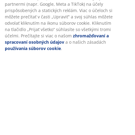
rozumnú cenu, exkluzívne dostupné v JYSKu
Elastické rohové popruhy
Elastické rohové popruhy pomáhajú zabrániť
posúvaniu alebo zhlukovaniu chrániča počas noci.
Môže sa prať
Chránič matraca je možné prať v pračke pri teplote 40
°C, aby bol stále svieži a čistý.
Chladivý účinok
Jedna strana chrániča obsahuje chladiace
mikrokapsule, ktoré regulujú teplotu. Mikrokapsle
pomáhajú vytvárať suché a pohodlné prostredie na
spanie a umožňujú vám vybrať si medzi osviežujúco
chladivou stranou alebo klasickou stranou.
Polyesterový poťah
Polyester je odolná tkanina, ktorá sa ľahko čistí a dobre
drží aj pri častom používaní.
Polyesterová výplň