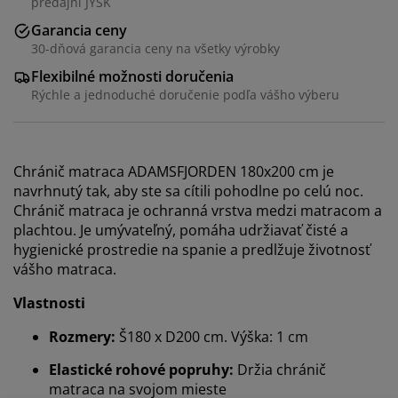
predajni JYSK
Garancia ceny
30-dňová garancia ceny na všetky výrobky
Flexibilné možnosti doručenia
Rýchle a jednoduché doručenie podľa vášho výberu
Chránič matraca ADAMSFJORDEN 180x200 cm je
navrhnutý tak, aby ste sa cítili pohodlne po celú noc.
Chránič matraca je ochranná vrstva medzi matracom a
plachtou. Je umývateľný, pomáha udržiavať čisté a
hygienické prostredie na spanie a predlžuje životnosť
vášho matraca.
Vlastnosti
Rozmery:
Š180 x D200 cm. Výška: 1 cm
Elastické rohové popruhy:
Držia chránič
matraca na svojom mieste