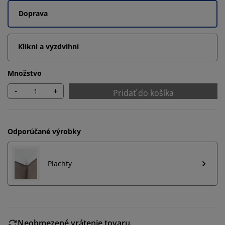
Doprava
Klikni a vyzdvihni
Množstvo
-
+
Pridať do košíka
Odporúčané výrobky
Plachty
Neobmezené vrátenie tovaru