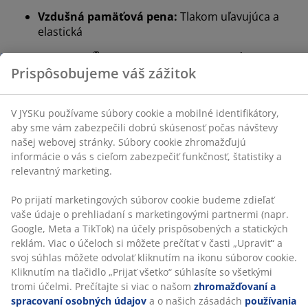
skúsenosť počas návštevy našej webovej stránky.
Vzdušná pamäťová pena:
Tlakom uľavujúca a
Súbory cookie zhromažďujú informácie o vás s cieľom
elastická
zabezpečiť funkčnosť, štatistiky a relevantný marketing.
®
OEKO-TEX
STANDARD 100:
Testované na
Po prijatí marketingových súborov cookie budeme
škodlivé látky
zdieľať vaše údaje o prehliadaní s marketingovými
partnermi (napr. Google, Meta a TikTok) na účely
Poťah možno prať:
Poťah je snímateľný a môže
prispôsobených a statických reklám. Viac o účeloch si
sa prať na 60 °C
môžete prečítať v časti „Upraviť“ a svoj súhlas môžete
odvolať kliknutím na ikonu súborov cookie. Kliknutím
®
WELLPUR
:
Škandinávska značka s výbavou pre
na tlačidlo „Prijať všetko“ súhlasíte so všetkými tromi
spánok, exkluzívne dostupná v JYSK
účelmi. Prečítajte si viac o našom
zhromažďovaní a
spracovaní osobných údajov
a o našich zásadách
Vzdušná pamäťová pena
používania súborov cookie
.
Vzdušná pamäťová pena sa vytvaruje presne podľa
vášho tela, takže sa pohodlne ponorí do matraca.
Rozkladá vašu váhu rovnomerne, čo pomáha uľaviť
tlaku na vaše svaly a kĺby. Vzdušná pamäťová pena
navyše nie je ovplyvnená izbovou teplotou, takže
zostáva elastická a poskytuje dostatočnú oporu aj v
chladnejšom prostredí na spanie.