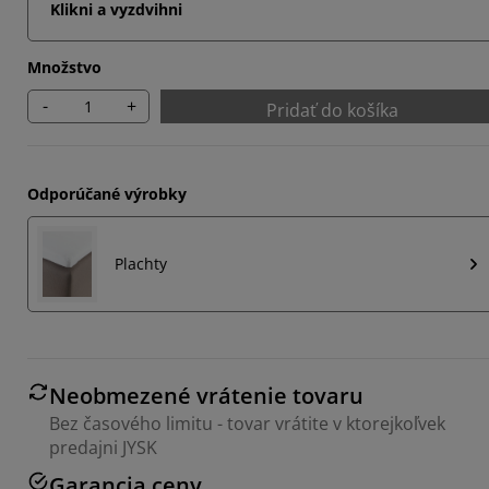
Klikni a vyzdvihni
Množstvo
-
+
Pridať do košíka
Odporúčané výrobky
Plachty
Neobmezené vrátenie tovaru
Bez časového limitu - tovar vrátite v ktorejkoľvek
predajni JYSK
Garancia ceny