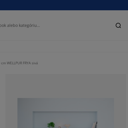
Hľad
0 cm WELLPUR FRYA sivá
77.87234042553
13.19148936170