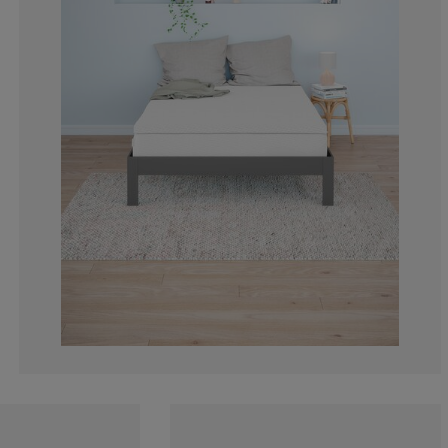
2.978723404255
2.127659574468
3.829787234042