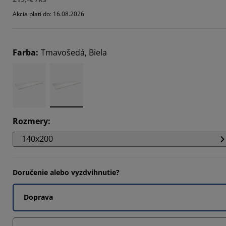
3195%
Akcia platí do: 16.08.2026
085%
553%
Farba
:
Tmavošedá, Biela
Rozmery
:
140x200
Doručenie alebo vyzdvihnutie?
Doprava