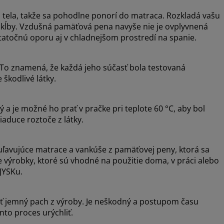
tela, takže sa pohodlne ponorí do matraca. Rozkladá vašu
 kĺby. Vzdušná pamäťová pena navyše nie je ovplyvnená
statočnú oporu aj v chladnejšom prostredí na spanie.
o znamená, že každá jeho súčasť bola testovaná
 škodlivé látky.
 a je možné ho prať v pračke pri teplote 60 °C, aby bol
žiaduce roztoče z látky.
uľavujúce matrace a vankúše z pamäťovej peny, ktorá sa
e výrobky, ktoré sú vhodné na použitie doma, v práci alebo
JYSKu.
úť jemný pach z výroby. Je neškodný a postupom času
to proces urýchliť.