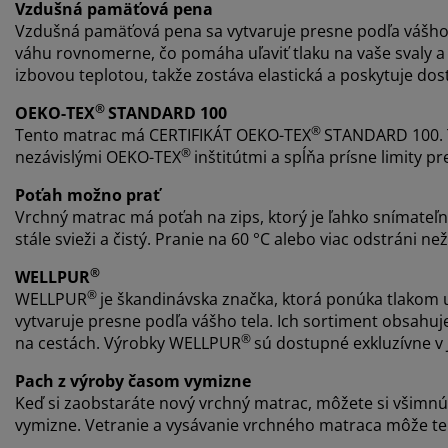
Vzdušná pamäťová pena
Vzdušná pamäťová pena sa vytvaruje presne podľa vášho 
váhu rovnomerne, čo pomáha uľaviť tlaku na vaše svaly a
izbovou teplotou, takže zostáva elastická a poskytuje do
®
OEKO-TEX
STANDARD 100
®
Tento matrac má CERTIFIKÁT OEKO-TEX
STANDARD 100. T
®
nezávislými OEKO-TEX
inštitútmi a spĺňa prísne limity pre
Poťah možno prať
Vrchný matrac má poťah na zips, ktorý je ľahko snímateľný
stále svieži a čistý. Pranie na 60 °C alebo viac odstráni ne
®
WELLPUR
®
WELLPUR
je škandinávska značka, ktorá ponúka tlakom 
vytvaruje presne podľa vášho tela. Ich sortiment obsahuj
®
na cestách. Výrobky WELLPUR
sú dostupné exkluzívne v 
Pach z výroby časom vymizne
Keď si zaobstaráte nový vrchný matrac, môžete si všimn
vymizne. Vetranie a vysávanie vrchného matraca môže ten