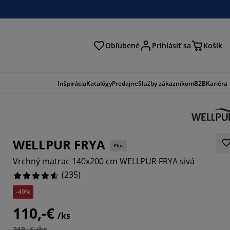
Obľúbené
Prihlásiť sa
Košík
ať
Inšpirácia
Katalógy
Predajne
Služby zákazníkom
B2B
Kariéra
WELLPUR FRYA
Plus
Vrchný matrac 140x200 cm WELLPUR FRYA sivá
(
235
)
-49%
192%
110,-€
/ks
2127%
219,-€ /ks