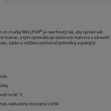
®
00 cm značky WELLPUR
je navrhnutý tak, aby spravil váš
 matrac, a tým optimalizuje vlastnosti matraca a zároveň
laku, takže si môžete vychutnať pohodlný a pokojný
ická
látky
rať na 60 °C
nok, exkluzívne dostupná v JYSK