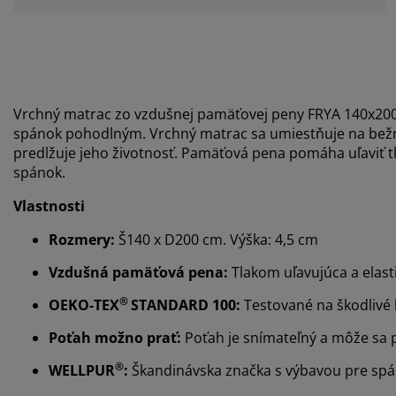
Vrchný matrac zo vzdušnej pamäťovej peny FRYA 140x2
spánok pohodlným. Vrchný matrac sa umiestňuje na bežný
predlžuje jeho životnosť. Pamäťová pena pomáha uľaviť t
spánok.
Vlastnosti
Rozmery:
Š140 x D200 cm. Výška: 4,5 cm
Vzdušná pamäťová pena:
Tlakom uľavujúca a elast
®
OEKO-TEX
STANDARD 100:
Testované na škodlivé 
Poťah možno prať:
Poťah je snímateľný a môže sa p
®
WELLPUR
:
Škandinávska značka s výbavou pre spá