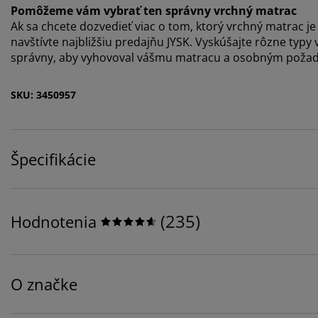
Pomôžeme vám vybrať ten správny vrchný matrac
Ak sa chcete dozvedieť viac o tom, ktorý vrchný matrac je 
navštívte najbližšiu predajňu JYSK. Vyskúšajte rôzne typ
správny, aby vyhovoval vášmu matracu a osobným poža
SKU: 3450957
Špecifikácie
(
235
)
Hodnotenia
O značke