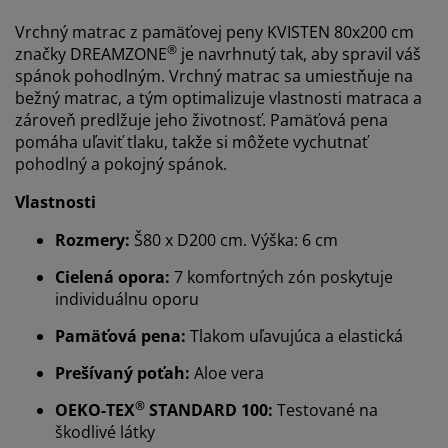
Vrchný matrac z pamäťovej peny KVISTEN 80x200 cm
®
značky DREAMZONE
je navrhnutý tak, aby spravil váš
spánok pohodlným. Vrchný matrac sa umiestňuje na
bežný matrac, a tým optimalizuje vlastnosti matraca a
zároveň predlžuje jeho životnosť. Pamäťová pena
pomáha uľaviť tlaku, takže si môžete vychutnať
pohodlný a pokojný spánok.
Vlastnosti
Rozmery:
Š80 x D200 cm. Výška: 6 cm
Cielená opora:
7 komfortných zón poskytuje
individuálnu oporu
Pamäťová pena:
Tlakom uľavujúca a elastická
Prispôsobujeme váš zážitok
Prešívaný poťah:
Aloe vera
®
OEKO-TEX
STANDARD 100:
Testované na
V JYSKu používame súbory cookie a mobilné
škodlivé látky