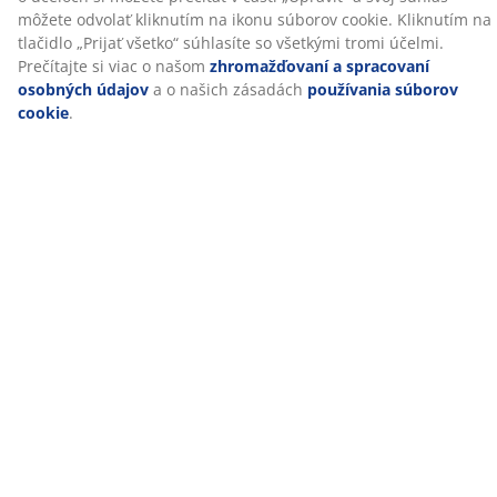
Prešívaný poťah
Poťah bol ošetrený aloe vera, vďaka ktorému je matrac
príjemný na dotyk.
®
OEKO-TEX
STANDARD 100
®
Tento matrac má certifikát OEKO-TEX
STANDARD 100.
To znamená, že každá jeho súčasť bola testovaná
®
nezávislými OEKO-TEX
inštitútmi a spĺňa prísne limity
pre škodlivé látky
.
Poťah možno prať
Vrchný matrac má poťah na zips, ktorý je ľahko
snímateľný a je možné ho prať v pračke pri teplote 60
°C, aby bol stále svieži a čistý. Pranie na 60 °C alebo viac
odstráni nežiaduce roztoče z látky.
®
DREAMZONE
®
DREAMZONE
sa zameriava na zlepšenie vášho spánku
pomocou individuálnych riešení v rámci matracov a
postelí. Kvalita a funkčnosť sú jej základnými
hodnotami už od založenia v Dánsku v roku 2003.