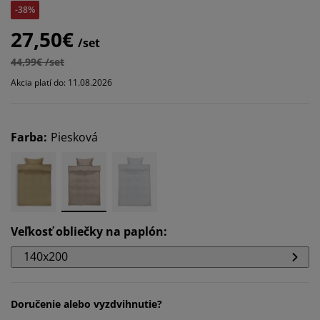
-38%
27,50€
/set
44,99€ /set
Akcia platí do: 11.08.2026
Farba
:
Piesková
Veľkosť obliečky na paplón
:
140x200
Doručenie alebo vyzdvihnutie?