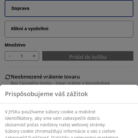
Doprava
Klikni a vyzdvihni
Množstvo
-
+
Pridať do košíka
Neobmezené vrátenie tovaru
Bez časového limitu - tovar vrátite v ktorejkoľvek
predajni JYSK
Garancia ceny
30-dňová garancia ceny na všetky výrobky
Flexibilné možnosti doručenia
Rýchle a jednoduché doručenie podľa vášho výberu