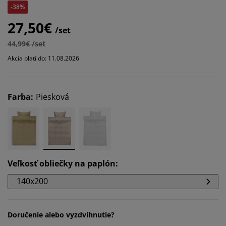
-38%
27,50€
/set
44,99€ /set
Akcia platí do: 11.08.2026
Farba
:
Piesková
Veľkosť obliečky na paplón
:
140x200
Doručenie alebo vyzdvihnutie?