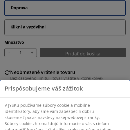
Doprava
Klikni a vyzdvihni
Množstvo
-
+
Pridať do košíka
Neobmezené vrátenie tovaru
Bez časového limitu - tovar vrátite v ktorejkoľvek
predajni JYSK
Prispôsobujeme váš zážitok
Garancia ceny
30-dňová garancia ceny na všetky výrobky
V JYSKu používame súbory cookie a mobilné
Flexibilné možnosti doručenia
identifikátory, aby sme vám zabezpečili dobrú
Rýchle a jednoduché doručenie podľa vášho výberu
skúsenosť počas návštevy našej webovej stránky.
Súbory cookie zhromažďujú informácie o vás s cieľom
zabezpečiť funkčnosť, štatistiky a relevantný marketing.