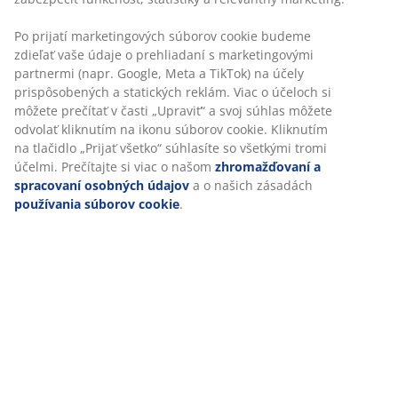
SKU: 7339770
Po prijatí marketingových súborov cookie budeme
zdieľať vaše údaje o prehliadaní s marketingovými
partnermi (napr. Google, Meta a TikTok) na účely
prispôsobených a statických reklám. Viac o účeloch si
Špecifikácie
môžete prečítať v časti „Upraviť“ a svoj súhlas môžete
odvolať kliknutím na ikonu súborov cookie. Kliknutím
na tlačidlo „Prijať všetko“ súhlasíte so všetkými tromi
účelmi. Prečítajte si viac o našom
zhromažďovaní a
Hodnotenia
spracovaní osobných údajov
a o našich zásadách
(
25
)
používania súborov cookie
.
O značke
Doprava