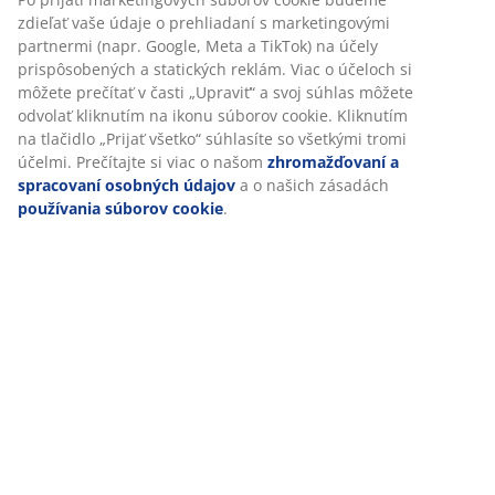
zdieľať vaše údaje o prehliadaní s marketingovými
partnermi (napr. Google, Meta a TikTok) na účely
Špecifikácie
prispôsobených a statických reklám. Viac o účeloch si
môžete prečítať v časti „Upraviť“ a svoj súhlas môžete
odvolať kliknutím na ikonu súborov cookie. Kliknutím
na tlačidlo „Prijať všetko“ súhlasíte so všetkými tromi
Hodnotenia
účelmi. Prečítajte si viac o našom
zhromažďovaní a
spracovaní osobných údajov
a o našich zásadách
(
11
)
používania súborov cookie
.
Doprava