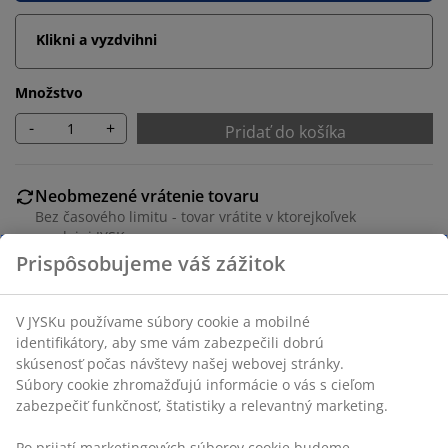
Klikni a vyzdvihni
Množstvo
-
+
Pridať do košíka
Neobmezené vrátenie tovaru
Bez časového limitu - tovar vrátite v ktorejkoľvek
predajni JYSK
Prispôsobujeme váš zážitok
Garancia ceny
30-dňová garancia ceny na všetky výrobky
Flexibilné možnosti doručenia
V JYSKu používame súbory cookie a mobilné
Rýchle a jednoduché doručenie podľa vášho výberu
identifikátory, aby sme vám zabezpečili dobrú
skúsenosť počas návštevy našej webovej stránky.
Súbory cookie zhromažďujú informácie o vás s cieľom
zabezpečiť funkčnosť, štatistiky a relevantný marketing.
SKU: 1830570
Po prijatí marketingových súborov cookie budeme