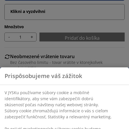
Klikni a vyzdvihni
Množstvo
-
+
Pridať do košíka
Neobmezené vrátenie tovaru
Bez časového limitu - tovar vrátite v ktorejkoľvek
predajni JYSK
Garancia ceny
30-dňová garancia ceny na všetky výrobky
Flexibilné možnosti doručenia
Rýchle a jednoduché doručenie podľa vášho výberu
SKU: 1627801