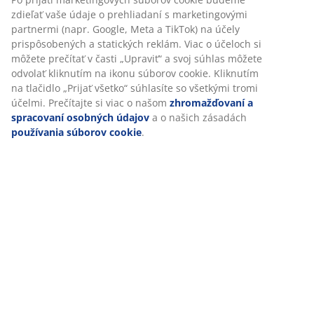
Špecifikácie
Hodnotenia
(
177
)
Doprava