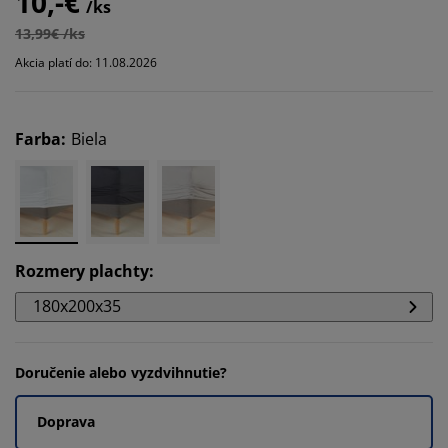
10,-€
/ks
13,99€ /ks
Akcia platí do: 11.08.2026
Farba
:
Biela
Rozmery plachty
:
180x200x35
Doručenie alebo vyzdvihnutie?
Doprava