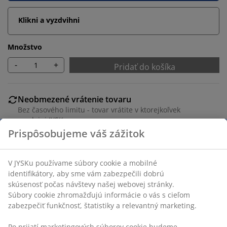
Klikni a vyzdvihni
Množstvo
-
+
Pridať do košíka
Neobmezené vrátenie tovaru
Bez časového limitu - tovar vrátite v ktorejkoľvek
predajni JYSK
Garancia ceny
30-dňová garancia ceny na všetky výrobky
Flexibilné možnosti doručenia
Rýchle a jednoduché doručenie podľa vášho výberu
SKU: 1641142