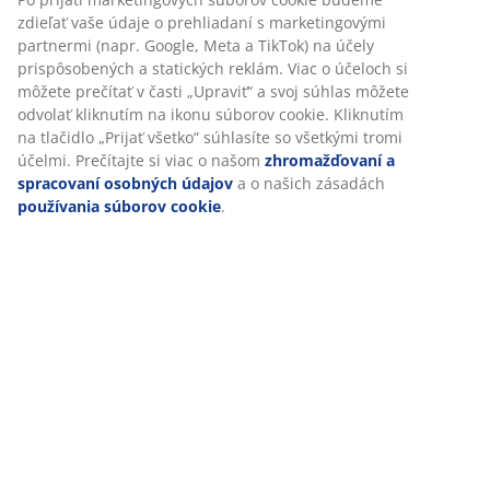
Špecifikácie
Hodnotenia
(
171
)
Doprava