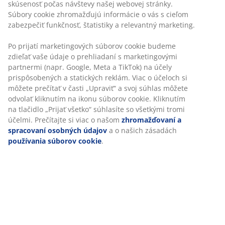
recyklovaných alebo iných kontrolovaných
zdrojov
Stredne tvrdý matrac
Stredne tvrdý matrac je verzatilnou voľbou, ktorá
poskytuje vyváženú oporu a miernu prispôsobivosť. Aj
keď komfort znamená pre každého niečo iné, obecne
platí, že čím ste ťažší, tým tvrdší by mal byť váš matrac
a naopak. Matrac by mal byť dostatočne tvrdý alebo
mäkký na to, aby bola vaša chrbtica zarovnaná.
1 vrchný matrac s polyuretánovou penou
Polyuretánová pena je bežne používaný typ peny, ktorá
poskytuje pevnú oporu a je vhodná pre každodenný
spánok. Posteľ tak môže byť na dotyk o niečo tvrdšia.
Poťah sa môže prať na 60 °C.
1 pružinový matrac s cielenou oporou
Pružinový matrac je navrhnutý tak, aby poskytoval
cielenú oporu prostredníctvom kombinácie
komfortných zón a vrstiev. Je rozdelený na 5