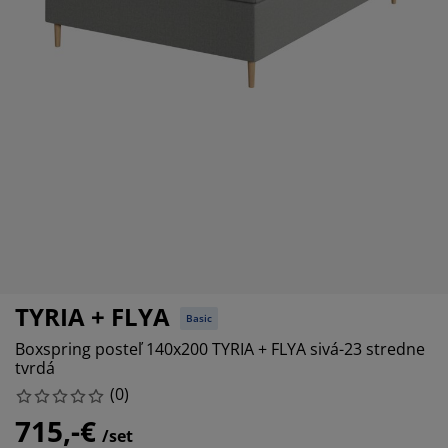
ržba nábytku
nkajšie osvetlenie
achty
steľové rámy
vetlenie
mping
tníkové skrine
ľandy s úložným priestorom
mácnosť
bytok do spálne
šty
tská izba
tské matrace
anie
tské postele
TYRIA + FLYA
Basic
Boxspring posteľ 140x200 TYRIA + FLYA sivá-23 stredne
tvrdá
(
0
)
715,-€
/set