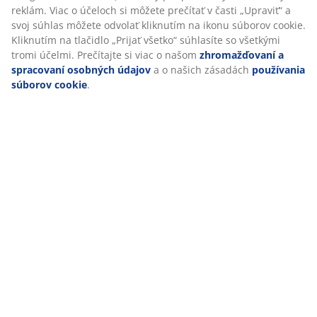
poskytuje pevnú oporu a je vhodná pre každodenný
spánok. Posteľ tak môže byť na dotyk o niečo tvrdšia.
Poťah sa môže prať na 60 °C.
1 pružinový matrac s cielenou oporou
Pružinový matrac je navrhnutý tak, aby poskytoval
cielenú oporu. Skladá sa z 3 komfortných vrstiev, ktoré
zahŕňajú pružiny Bonell a polyuretánovú penu, z
ktorých každá prispieva k celkovej opore. Pružiny
Bonell sú vzájomne prepojené a poskytujú
rovnomernú a pevnú oporu pzdĺž celej spánkovej
plochy.
1 základňa
Základňa poskytuje lepšiu stabilitu a oporu pre vyššie
uvedený matrac. To prispieva k vyváženejšiemu
spánku.
Farba
Zosúlaďte posteľ s čelom postele v rovnakej farbe
sivá-40 a vytvorte zladený vzhľad. Čelo postele dodá