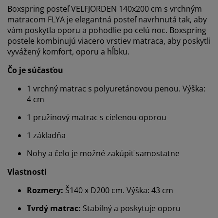
Boxspring posteľ VELFJORDEN 140x200 cm s vrchným
matracom FLYA je elegantná posteľ navrhnutá tak, aby
vám poskytla oporu a pohodlie po celú noc. Boxspring
postele kombinujú viacero vrstiev matraca, aby poskytli
vyvážený komfort, oporu a hĺbku.
Čo je súčasťou
1 vrchný matrac s polyuretánovou penou. Výška:
4 cm
1 pružinový matrac s cielenou oporou
1 základňa
Nohy a čelo je možné zakúpiť samostatne
Vlastnosti
Rozmery:
Š140 x D200 cm. Výška: 43 cm
Tvrdý matrac:
Stabilný a poskytuje oporu