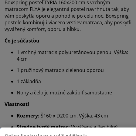
Boxspring posteľ TYRIA 160x200 cm s vrchným
matracom FLYA je elegantná posteľ navrhnutá tak, aby
vám poskytla oporu a pohodlie po celú noc. Boxspring
postele kombinujú viacero vrstiev matraca, aby poskytli
vyvážený komfort, oporu a hĺbku.
Čo je súčasťou
1 vrchný matrac s polyuretánovou penou. Výška:
4 cm
1 pružinový matrac s cielenou oporou
1 základňa
Nohy a čelo je možné zakúpiť samostatne
Vlastnosti
Prispôsobujeme váš zážitok
Rozmery:
Š160 x D200 cm. Výška: 43 cm
Stredne tvrdý matrac:
Vyvážený a flexibilný
V JYSKu používame súbory cookie a mobilné