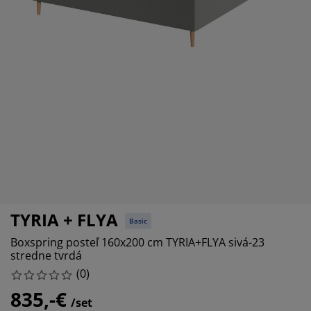
držba nábytku
onkajšie osvetlenie
lachty
osteľové rámy
svetlenie
emping
atníkové skrine
áľandy s úložným priestorom
omácnosť
ábytok do spálne
ošty
etská izba
etské matrace
ranie
etské postele
TYRIA + FLYA
Basic
Boxspring posteľ 160x200 cm TYRIA+FLYA sivá-23
stredne tvrdá
(
0
)
835,-€
/set