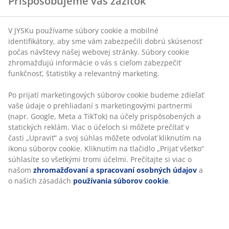
Farba:
Sivá-23
identifikátory, aby sme vám zabezpečili dobrú
skúsenosť počas návštevy našej webovej stránky.
®
FSC
Mix:
Drevo a lesné materiály v tomto
Súbory cookie zhromažďujú informácie o vás s cieľom
®
výrobku pochádzajú z FSC
-certifikovaných alebo
zabezpečiť funkčnosť, štatistiky a relevantný marketing.
recyklovaných alebo iných kontrolovaných
zdrojov
Po prijatí marketingových súborov cookie budeme
zdieľať vaše údaje o prehliadaní s marketingovými
Stredne tvrdý matrac
partnermi (napr. Google, Meta a TikTok) na účely
Stredne tvrdý matrac je verzatilnou voľbou, ktorá
prispôsobených a statických reklám. Viac o účeloch si
poskytuje vyváženú oporu a miernu prispôsobivosť. Aj
môžete prečítať v časti „Upraviť“ a svoj súhlas môžete
keď komfort znamená pre každého niečo iné, obecne
odvolať kliknutím na ikonu súborov cookie. Kliknutím
platí, že čím ste ťažší, tým tvrdší by mal byť váš matrac
na tlačidlo „Prijať všetko“ súhlasíte so všetkými tromi
a naopak. Matrac by mal byť dostatočne tvrdý alebo
účelmi. Prečítajte si viac o našom
zhromažďovaní a
mäkký na to, aby bola vaša chrbtica zarovnaná.
spracovaní osobných údajov
a o našich zásadách
používania súborov cookie
.
1 vrchný matrac s polyuretánovou penou
Polyuretánová pena je bežne používaný typ peny, ktorá
poskytuje pevnú oporu a je vhodná pre každodenný
spánok. Posteľ tak môže byť na dotyk o niečo tvrdšia.
Poťah sa môže prať na 60 °C.
1 pružinový matrac s cielenou oporou