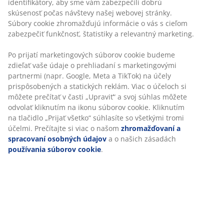
identifikátory, aby sme vám zabezpečili dobrú
Flexibilné možnosti doručenia
skúsenosť počas návštevy našej webovej stránky.
Rýchle a jednoduché doručenie podľa vášho výberu
Súbory cookie zhromažďujú informácie o vás s cieľom
zabezpečiť funkčnosť, štatistiky a relevantný marketing.
Po prijatí marketingových súborov cookie budeme
Masívne drevo a dubová dyha. Vhodný pre všetky
zdieľať vaše údaje o prehliadaní s marketingovými
druhy matracov 140x200 cm. Bez roštu a matraca. Š147
partnermi (napr. Google, Meta a TikTok) na účely
x D207 x V103 cm
prispôsobených a statických reklám. Viac o účeloch si
môžete prečítať v časti „Upraviť“ a svoj súhlas môžete
odvolať kliknutím na ikonu súborov cookie. Kliknutím
SKU: 3670406
na tlačidlo „Prijať všetko“ súhlasíte so všetkými tromi
Návod na montáž
účelmi. Prečítajte si viac o našom
zhromažďovaní a
spracovaní osobných údajov
a o našich zásadách
používania súborov cookie
.
Špecifikácie
Hodnotenia