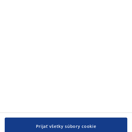
Kategórie
Kategórie
Zákaznícky servis
Zákaznícky servis
JYSK
JYSK
CENTRÁLA
Sledovať JYSK
Prijať všetky súbory cookie