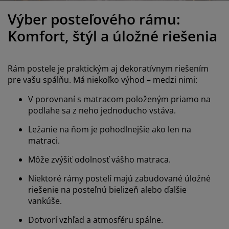
držba nábytku
onkajšie osvetlenie
lachty
osteľové rámy
svetlenie
Výber posteľového rámu:
emping
atníkové skrine
áľandy s úložným priestorom
omácnosť
Komfort, štýl a úložné riešenia
ábytok do spálne
ošty
etská izba
Rám postele je praktickým aj dekoratívnym riešením
etské matrace
ranie
pre vašu spálňu. Má niekoľko výhod – medzi nimi:
V porovnaní s matracom položeným priamo na
etské postele
podlahe sa z neho jednoducho vstáva.
Ležanie na ňom je pohodlnejšie ako len na
matraci.
Môže zvýšiť odolnosť vášho matraca.
Niektoré rámy postelí majú zabudované úložné
riešenie na posteľnú bielizeň alebo ďalšie
vankúše.
Dotvorí vzhľad a atmosféru spálne.