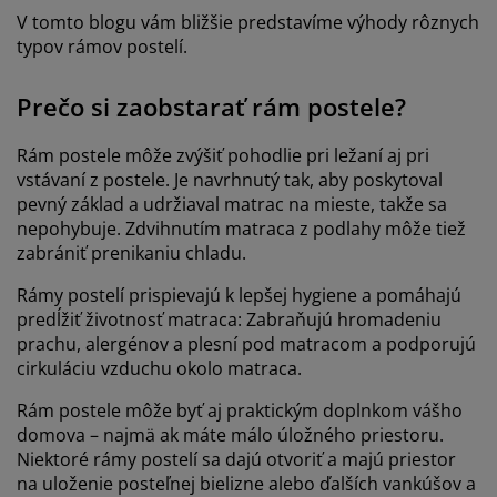
V tomto blogu vám bližšie predstavíme výhody rôznych
typov rámov postelí.
Prečo si zaobstarať rám postele?
Rám postele môže zvýšiť pohodlie pri ležaní aj pri
vstávaní z postele. Je navrhnutý tak, aby poskytoval
pevný základ a udržiaval matrac na mieste, takže sa
nepohybuje. Zdvihnutím matraca z podlahy môže tiež
zabrániť prenikaniu chladu.
Rámy postelí prispievajú k lepšej hygiene a pomáhajú
predĺžiť životnosť matraca: Zabraňujú hromadeniu
prachu, alergénov a plesní pod matracom a podporujú
cirkuláciu vzduchu okolo matraca.
Rám postele môže byť aj praktickým doplnkom vášho
domova – najmä ak máte málo úložného priestoru.
Niektoré rámy postelí sa dajú otvoriť a majú priestor
na uloženie posteľnej bielizne alebo ďalších vankúšov a