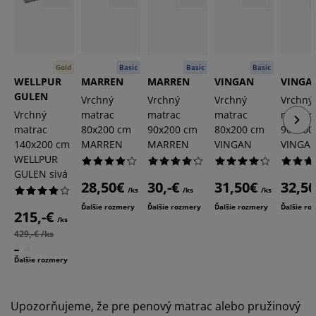
Gold
Basic
Basic
Basic
WELLPUR
MARREN
MARREN
VINGAN
VINGA
GULEN
Vrchný
Vrchný
Vrchný
Vrchný
Vrchný
matrac
matrac
matrac
matrac
matrac
80x200 cm
90x200 cm
80x200 cm
90x200
140x200 cm
MARREN
MARREN
VINGAN
VINGA
WELLPUR
GULEN sivá
28,50€
30,-€
31,50€
32,5
/ks
/ks
/ks
Ďalšie rozmery
Ďalšie rozmery
Ďalšie rozmery
Ďalšie ro
215,-€
/ks
429,-€ /ks
Ďalšie rozmery
Upozorňujeme, že pre penový matrac alebo pružinový