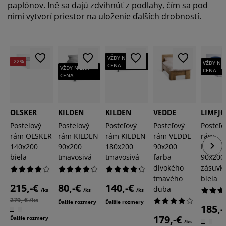
paplónov. Iné sa dajú zdvihnúť z podlahy, čím sa pod
nimi vytvorí priestor na uloženie ďalších drobností.
VŽDY NÍZKA
-22%
VŽDY NÍ
CENA
VŽDY NÍZKA
CENA
CENA
OLSKER
KILDEN
KILDEN
VEDDE
LIMFJ
Posteľový
Posteľový
Posteľový
Posteľový
Posteľo
rám OLSKER
rám KILDEN
rám KILDEN
rám VEDDE
rám
140x200
90x200
180x200
90x200
LIMFJ
biela
tmavosivá
tmavosivá
farba
90x200
divokého
zásuvk
tmavého
biela
215,-€
80,-€
140,-€
duba
/ks
/ks
/ks
279,-€ /ks
Ďalšie rozmery
Ďalšie rozmery
185,-
179,-€
Ďalšie rozmery
/ks