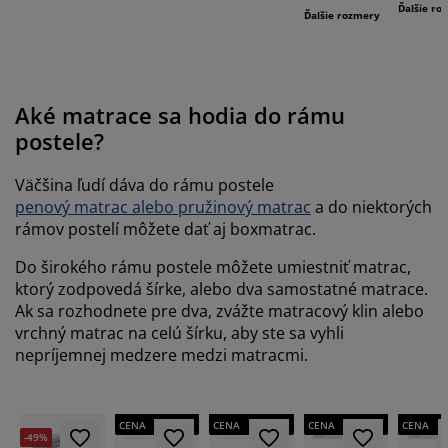
Ďalšie ro
Ďalšie rozmery
Aké matrace sa hodia do rámu
postele?
Väčšina ľudí dáva do rámu postele
penový matrac alebo pružinový matrac
a do niektorých
rámov postelí môžete dať aj boxmatrac.
Do širokého rámu postele môžete umiestniť matrac,
ktorý zodpovedá šírke, alebo dva samostatné matrace.
Ak sa rozhodnete pre dva, zvážte matracový klin alebo
vrchný matrac na celú šírku, aby ste sa vyhli
nepríjemnej medzere medzi matracmi.
VŽDY NÍZKA
VŽDY NÍZKA
VŽDY NÍZKA
VŽDY NÍ
CENA
CENA
CENA
CENA
-49%