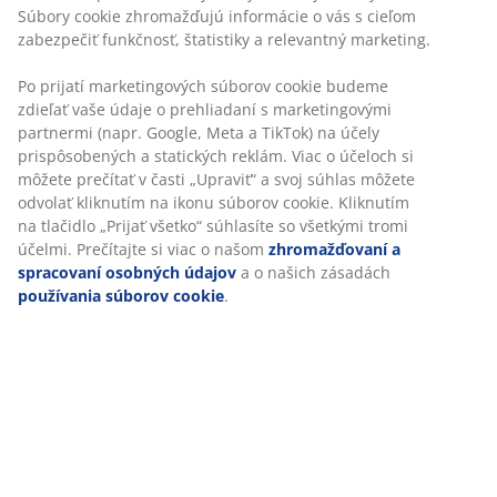
Súbory cookie zhromažďujú informácie o vás s cieľom
zabezpečiť funkčnosť, štatistiky a relevantný marketing.
Po prijatí marketingových súborov cookie budeme
zdieľať vaše údaje o prehliadaní s marketingovými
partnermi (napr. Google, Meta a TikTok) na účely
Štýl
prispôsobených a statických reklám. Viac o účeloch si
môžete prečítať v časti „Upraviť“ a svoj súhlas môžete
Jednou z hlavných výhod rámu postele je štýl, ktorý
odvolať kliknutím na ikonu súborov cookie. Kliknutím
prináša do vašej spálne. Zdvihnutím matraca sa z neho
na tlačidlo „Prijať všetko“ súhlasíte so všetkými tromi
stane skutočná posteľ a spálňa bude pôsobiť úplne.
účelmi. Prečítajte si viac o našom
zhromažďovaní a
spracovaní osobných údajov
a o našich zásadách
Rámy postelí sa dodávajú v rôznych prevedeniach.
používania súborov cookie
.
Čalúnené rámy postelí dodávajú mäkkosť a môžu
zlepšiť akustiku v spálni.