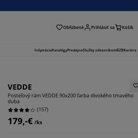
Obľúbené
Prihlásiť sa
Košík
ať
Inšpirácia
Katalógy
Predajne
Služby zákazníkom
B2B
Kariéra
VEDDE
Posteľový rám VEDDE 90x200 farba divokého tmavého
duba
(
157
)
179,-€
/ks
9427%
8089%