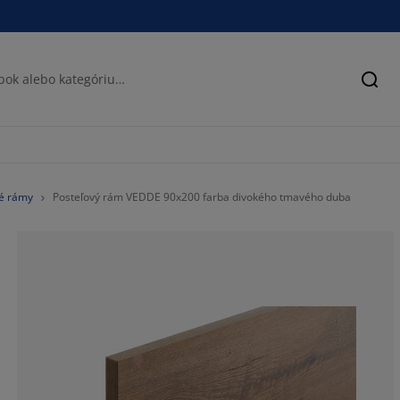
Hľad
vé rámy
Posteľový rám VEDDE 90x200 farba divokého tmavého duba
54.7770700636
15.9235668789