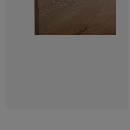
7.00636942675
6.36942675159
15.9235668789