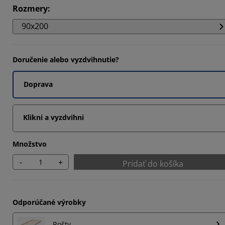
Rozmery
:
1593%
90x200
2357%
8089%
Doručenie alebo vyzdvihnutie?
Doprava
Klikni a vyzdvihni
Množstvo
-
+
Pridať do košíka
Odporúčané výrobky
Rošty