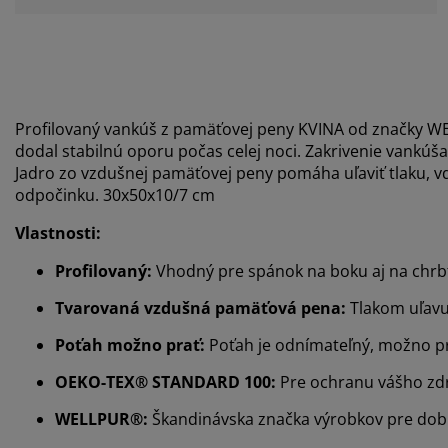
Profilovaný vankúš z pamäťovej peny KVINA od značky W
dodal stabilnú oporu počas celej noci. Zakrivenie vankúš
Jadro zo vzdušnej pamäťovej peny pomáha uľaviť tlaku, 
odpočinku. 30x50x10/7 cm
Vlastnosti:
Profilovaný:
Vhodný pre spánok na boku aj na chrb
Tvarovaná vzdušná pamäťová pena:
Tlakom uľavuj
Poťah možno prať:
Poťah je odnímateľný, možno pr
OEKO-TEX® STANDARD 100:
Pre ochranu vášho zdr
WELLPUR®:
Škandinávska značka výrobkov pre dobr