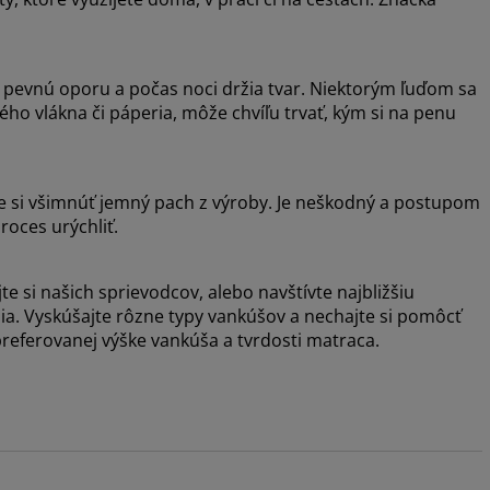
pevnú oporu a počas noci držia tvar. Niektorým ľuďom sa
ho vlákna či páperia, môže chvíľu trvať, kým si na penu
e si všimnúť jemný pach z výroby. Je neškodný a postupom
oces urýchliť.
ajte si našich sprievodcov, alebo navštívte najbližšiu
ia. Vyskúšajte rôzne typy vankúšov a nechajte si pomôcť
 preferovanej výške vankúša a tvrdosti matraca.