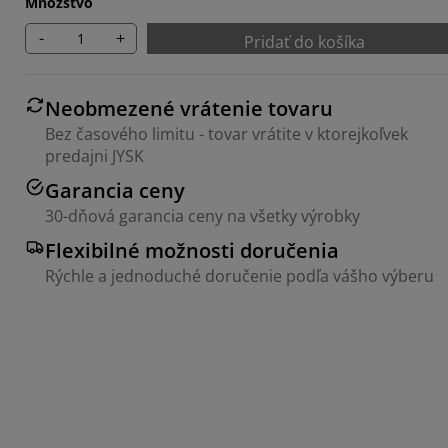
Množstvo
-
+
Pridať do košíka
Neobmezené vrátenie tovaru
Bez časového limitu - tovar vrátite v ktorejkoľvek
predajni JYSK
Garancia ceny
30-dňová garancia ceny na všetky výrobky
Flexibilné možnosti doručenia
Rýchle a jednoduché doručenie podľa vášho výberu