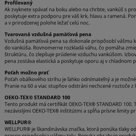
Profilovaný
Ak zvyknete spávať na boku alebo na chrbte, vankúš s pro
poskytuje extra podporu pre váš krk, hlavu a ramená. Po
a v prirodzenej polohe ležať celú noc.
Tvarovaná vzdušná pamäťová pena
Vzdušná pamäťová pena sa dokonale prispôsobí vášmu krk
do vankúša. Rovnomerne rozkladá váhu, čo pomáha zmiern
štruktúru, čo zlepšuje prúdenie vzduchu vankúšom. Izbo
pena zostáva elastická a poskytuje oporu aj v chladnom p
Poťah možno prať
Poťah obálkového strihu je ľahko odnímateľný a je možné h
Pranie na 60 a viac stupňov odstráni nechcené roztoče z l
OEKO-TEX® STANDARD 100
Tento produkt má certifikát OEKO-TEX® STANDARD 100. T
nezávislými OEKO-TEX® inštitútmi a spĺňa prísne limity pre
WELLPUR®
WELLPUR® je škandinávska značka, ktorá ponúka tlaky od
presne prispôsobia vášmu telu. Ponuka obsahuje produkty,