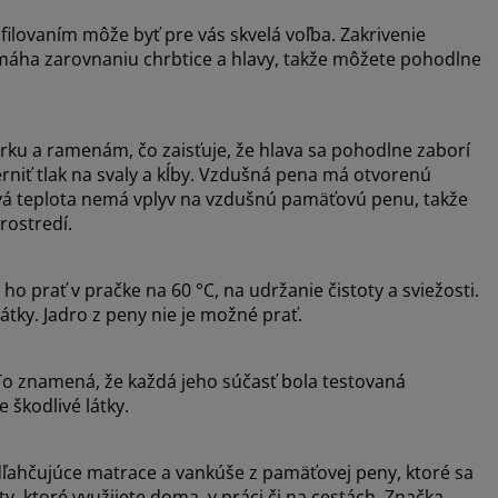
filovaním môže byť pre vás skvelá voľba. Zakrivenie
máha zarovnaniu chrbtice a hlavy, takže môžete pohodlne
u a ramenám, čo zaisťuje, že hlava sa pohodlne zaborí
iť tlak na svaly a kĺby. Vzdušná pena má otvorenú
vá teplota nemá vplyv na vzdušnú pamäťovú penu, takže
rostredí.
o prať v pračke na 60 °C, na udržanie čistoty a sviežosti.
átky. Jadro z peny nie je možné prať.
o znamená, že každá jeho súčasť bola testovaná
 škodlivé látky.
ľahčujúce matrace a vankúše z pamäťovej peny, ktoré sa
 ktoré využijete doma, v práci či na cestách. Značka