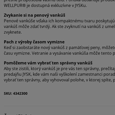
WELLPUR® je dostupná exkluzívne v JYSKu.
Zvykanie si na penový vankúš
Penové vankúše vďaka ich kompaktnému tvaru poskytujú 
vankúš môže zdať tvrdý. Ak ste zvyknutí na vankúš z umelé
zvyknete.
Pach z výroby časom vymizne
Keď si zaobstaráte nový vankúš z pamäťovej peny, môžet
času vymizne. Vetranie a vysávanie vankúša môže tento pr
Pomôžeme vám vybrať ten správny vankúš
Aby ste zistili, ktorý vankúš je pre vás ten správny, prečít
predajňu JYSK, kde vám naši vyškolení zamestnanci porad
vybrať ten správny, aby vyhovoval polohe, v ktorej spíte,
SKU: 4342300