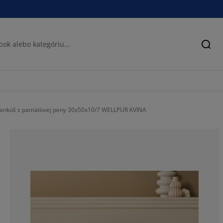
Hľad
 vankúš z pamäťovej peny 30x50x10/7 WELLPUR KVINA
73.53846153846
8.923076923076