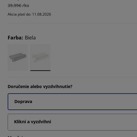
39,99€ /ks
616%
Akcia platí do: 11.08.2026
6925%
232%
Farba
:
Biela
Doručenie alebo vyzdvihnutie?
Doprava
Klikni a vyzdvihni