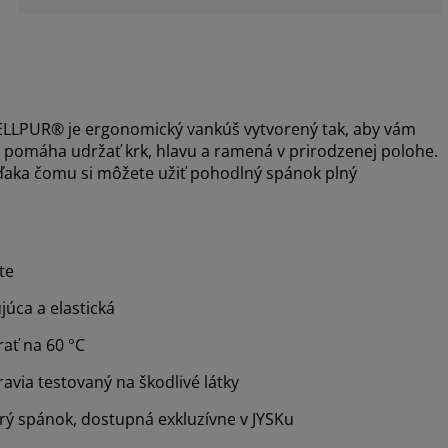
ELLPUR® je ergonomický vankúš vytvorený tak, aby vám
a pomáha udržať krk, hlavu a ramená v prirodzenej polohe.
vďaka čomu si môžete užiť pohodlný spánok plný
te
úca a elastická
ať na 60 °C
avia testovaný na škodlivé látky
ý spánok, dostupná exkluzívne v JYSKu