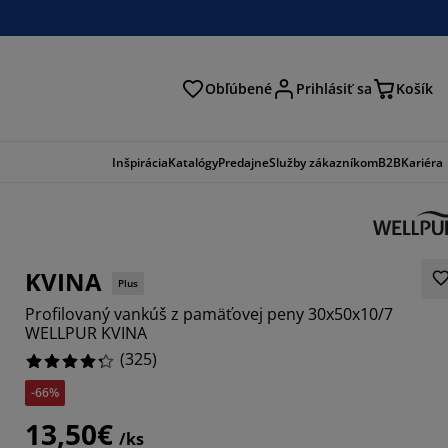
Obľúbené
Prihlásiť sa
Košík
ať
Inšpirácia
Katalógy
Predajne
Služby zákazníkom
B2B
Kariéra
KVINA
Plus
Profilovaný vankúš z pamäťovej peny 30x50x10/7
WELLPUR KVINA
(
325
)
-66%
155%
13,50€
923%
/ks