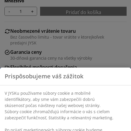
Množstvo
-
+
Pridať do košíka
Neobmezené vrátenie tovaru
Bez časového limitu - tovar vrátite v ktorejkoľvek
predajni JYSK
Garancia ceny
30-dňová garancia ceny na všetky výrobky
Flexibilné možnosti doručenia
Rýchle a jednoduché doručenie podľa vášho výberu
Dekoračná dyha. Odnímateľné nohy. Š71 x V71/81 x
H35 cm
SKU: 3640399
Návod na montáž