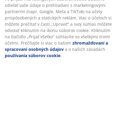
Špecifikácie
Hodnotenia
(
196
)
Doprava
Prispôsobujeme váš zážitok
V JYSKu používame súbory cookie a mobilné identifikátory, aby
zabezpečili dobrú skúsenosť počas návštevy našej webovej strá
cookie zhromažďujú informácie o vás s cieľom zabezpečiť funkčn
štatistiky a relevantný marketing.