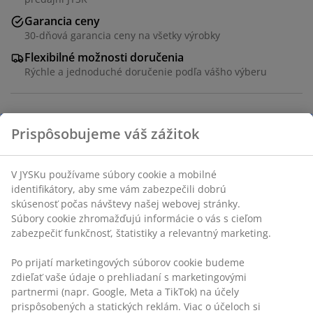
Garancia ceny
30-dňová garancia ceny na všetky výrobky
Flexibilné možnosti doručenia
Rýchle a jednoduché doručenie podľa vášho výberu
SKU: 3606824
Prispôsobujeme váš zážitok
Návod na montáž
V JYSKu používame súbory cookie a mobilné
identifikátory, aby sme vám zabezpečili dobrú
skúsenosť počas návštevy našej webovej stránky.
Špecifikácie
Súbory cookie zhromažďujú informácie o vás s cieľom
zabezpečiť funkčnosť, štatistiky a relevantný marketing.
Po prijatí marketingových súborov cookie budeme
Hodnotenia
zdieľať vaše údaje o prehliadaní s marketingovými
(
458
)
partnermi (napr. Google, Meta a TikTok) na účely
prispôsobených a statických reklám. Viac o účeloch si