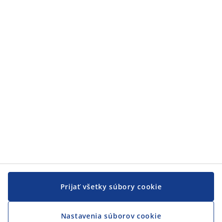
Zákaznícky servis
Zákaznícky servis
JYSK
JYSK
CENTRÁLA
Sledovať JYSK
Prijať všetky súbory cookie
Nastavenia súborov cookie