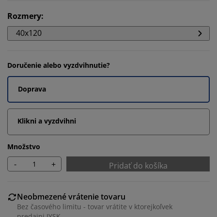
Rozmery
:
40x120
Doručenie alebo vyzdvihnutie?
Doprava
Klikni a vyzdvihni
Množstvo
-
+
Pridať do košíka
Neobmezené vrátenie tovaru
Bez časového limitu - tovar vrátite v ktorejkoľvek
predajni JYSK