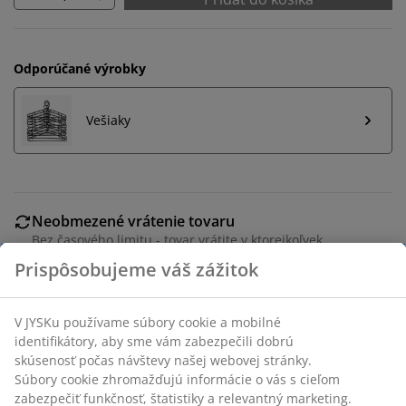
Odporúčané výrobky
Vešiaky
Neobmezené vrátenie tovaru
Bez časového limitu - tovar vrátite v ktorejkoľvek
predajni JYSK
Garancia ceny
30-dňová garancia ceny na všetky výrobky
Flexibilné možnosti doručenia
Rýchle a jednoduché doručenie podľa vášho výberu