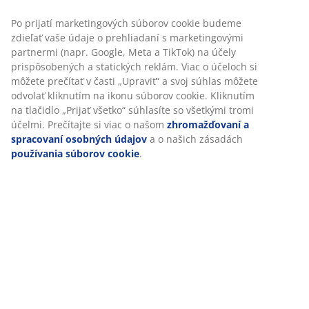
Dekoračná dyha a MDF. Vnútro skrine: 5 políc a 1 tyč na
vešiaky. Š162 x V210 x H61 cm
SKU: 3699019
Návod na montáž
Špecifikácie
Hodnotenia
(
283
)
Doprava