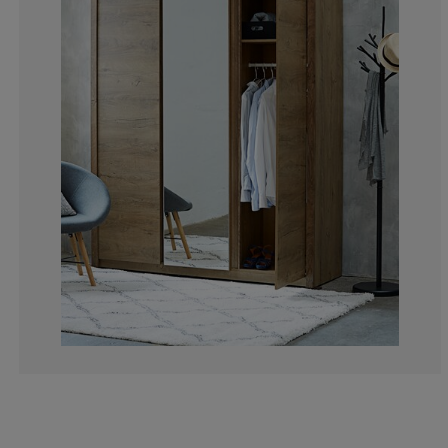
7.133058984910
4.801097393689
7.133058984910