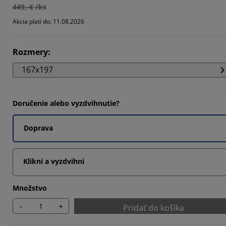
449,-€ /ks
837%
Akcia platí do: 11.08.2026
986%
837%
Rozmery
:
167x197
Doručenie alebo vyzdvihnutie?
Doprava
Klikni a vyzdvihni
Množstvo
-
+
Pridať do košíka