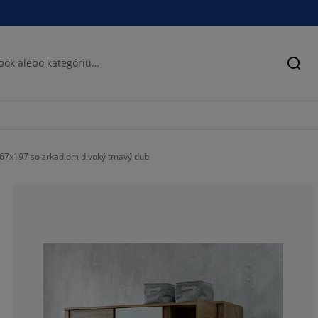
Hľad
67x197 so zrkadlom divoký tmavý dub
62.82578875171
18.10699588477