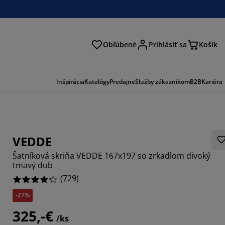
Obľúbené
Prihlásiť sa
Košík
ať
Inšpirácia
Katalógy
Predajne
Služby zákazníkom
B2B
Kariéra
VEDDE
Šatníková skriňa VEDDE 167x197 so zrkadlom divoký
tmavý dub
(
729
)
-27%
4676%
325,-€
3664%
/ks