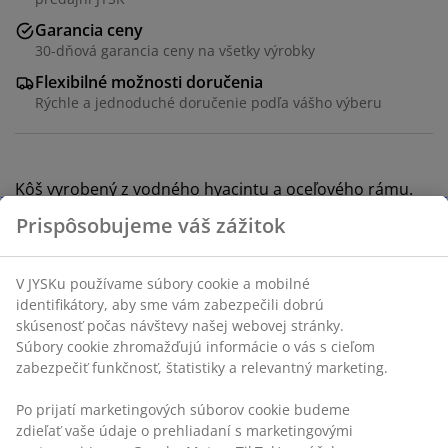
Garancia ceny
30-dňová garancia ceny na všetky výrobky
Flexibilné možnosti doručenia
Rýchle a jednoduché doručenie podľa vášho výberu
Kôš vyrobený z vodného hyacintu a oceľového rámu.
Jeho prírodná farba a tkaná textúra pridávajú domovu
prirodzený šarm. Ideálny na ukladanie predmetov ako
hračky, knihy alebo toaletné potreby. Š25 x D30 x V22
cm
SKU: 4912842
Špecifikácie