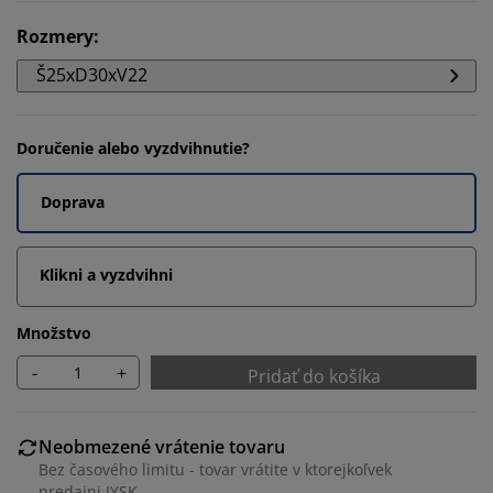
Rozmery
:
Š25xD30xV22
Doručenie alebo vyzdvihnutie?
Doprava
Klikni a vyzdvihni
Množstvo
-
+
Pridať do košíka
Neobmezené vrátenie tovaru
Bez časového limitu - tovar vrátite v ktorejkoľvek
predajni JYSK