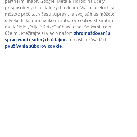
Hodnotenia
(
53
)
Doprava
Prispôsobujeme váš zážitok
V JYSKu používame súbory cookie a mobilné identifikátory, aby