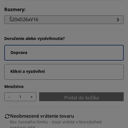
Rozmery
:
Š20xD26xV16
Doručenie alebo vyzdvihnutie?
Doprava
Klikni a vyzdvihni
Množstvo
-
+
Pridať do košíka
Neobmezené vrátenie tovaru
Bez časového limitu - tovar vrátite v ktorejkoľvek
predajni JYSK