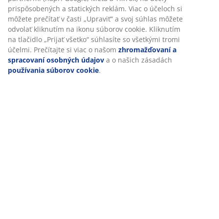
Prispôsobujeme váš zážitok
Hodnotenia
(
17
)
V JYSKu používame súbory cookie a mobilné identifikátory, aby
sme vám zabezpečili dobrú skúsenosť počas návštevy našej
webovej stránky. Súbory cookie zhromažďujú informácie o vás s
Doprava
cieľom zabezpečiť funkčnosť, štatistiky a relevantný marketing.
Po prijatí marketingových súborov cookie budeme zdieľať vaše
údaje o prehliadaní s marketingovými partnermi (napr. Google,
Meta a TikTok) na účely prispôsobených a statických reklám. Via
o účeloch si môžete prečítať v časti „Upraviť“ a svoj súhlas môže
odvolať kliknutím na ikonu súborov cookie. Kliknutím na tlačidlo
„Prijať všetko“ súhlasíte so všetkými tromi účelmi. Prečítajte si vi
o našom
zhromažďovaní a spracovaní osobných údajov
a o
našich zásadách
používania súborov cookie
.