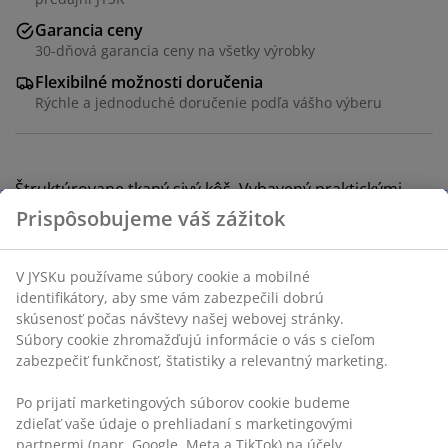
Garancia ceny
30-dňová garancia ceny na všetky výrobky
Flexibilné možnosti doručenia
Rýchle a jednoduché doručenie podľa vášho výberu
Štruktúrovane tkaný sivý kôš. Vybavený praktickými
rúčkami. Ideálny na skladovanie v kúpeľni alebo na
organizovanie každodenných predmetov vo vašej
domácnosti. Š20 x D26 x V16 cm
SKU: 4911016
Špecifikácie