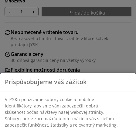
Množstvo
-
+
Pridať do košíka
Neobmezené vrátenie tovaru
Bez časového limitu - tovar vrátite v ktorejkoľvek
predajni JYSK
Garancia ceny
30-dňová garancia ceny na všetky výrobky
Flexibilné možnosti doručenia
Rýchle a jednoduché doručenie podľa vášho výberu
Svetlosivý kôš so stabilným a priestranným dizajnom,
ideálny na uskladnenie rôznych predmetov doma
alebo v kancelárii. Dobre sa hodí na police alebo do
skriniek a má oceľové držadlo pre jednoduchú
manipuláciu. Š32 x D28 x V30 cm