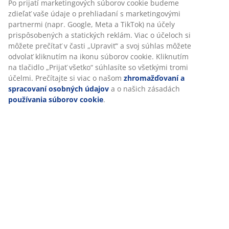
SKU: 4912824
Prispôsobujeme váš zážitok
V JYSKu používame súbory cookie a mobilné identifikátory, aby
Špecifikácie
sme vám zabezpečili dobrú skúsenosť počas návštevy našej
webovej stránky. Súbory cookie zhromažďujú informácie o vás s
cieľom zabezpečiť funkčnosť, štatistiky a relevantný marketing.
Hodnotenia
Po prijatí marketingových súborov cookie budeme zdieľať vaše
údaje o prehliadaní s marketingovými partnermi (napr. Google,
(
16
)
Meta a TikTok) na účely prispôsobených a statických reklám. Via
o účeloch si môžete prečítať v časti „Upraviť“ a svoj súhlas
môžete odvolať kliknutím na ikonu súborov cookie. Kliknutím na
Doprava
tlačidlo „Prijať všetko“ súhlasíte so všetkými tromi účelmi.
Prečítajte si viac o našom
zhromažďovaní a spracovaní
osobných údajov
a o našich zásadách
používania súborov
cookie
.