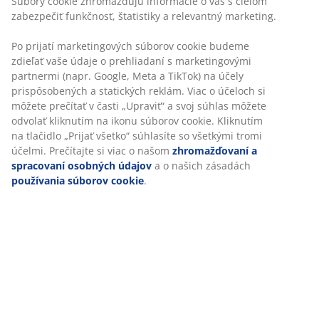
Súbory cookie zhromažďujú informácie o vás s cieľom
zabezpečiť funkčnosť, štatistiky a relevantný marketing.
ZÁRUKA NA MATRACE
Po prijatí marketingových súborov cookie budeme
25 rokov záruka na matrace z kategórie GOLD.
zdieľať vaše údaje o prehliadaní s marketingovými
partnermi (napr. Google, Meta a TikTok) na účely
prispôsobených a statických reklám. Viac o účeloch si
môžete prečítať v časti „Upraviť“ a svoj súhlas môžete
odvolať kliknutím na ikonu súborov cookie. Kliknutím
VŽDY NÍZKA CENA
na tlačidlo „Prijať všetko“ súhlasíte so všetkými tromi
Vybrali sme širokú škálu výrobkov, ktoré ponúkame za nízke
účelmi. Prečítajte si viac o našom
zhromažďovaní a
ceny. Každý deň.
spracovaní osobných údajov
a o našich zásadách
používania súborov cookie
.
Vyhrajte darčekovú kartu v hodnote 100 €
Dostávajte marketingové informácie od spoločnosti