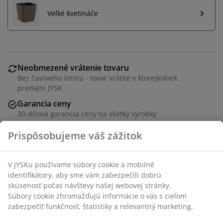
Veľké kvetináče
Neobmezené vrátenie tovaru
Bez časového limitu - tovar vrátite v ktorejkoľvek
predajni JYSK
Garancia ceny
30-dňová garancia ceny na všetky výrobky
Flexibilné možnosti doručenia
Rýchle a jednoduché doručenie podľa vášho výberu
Umelá rastlina do exteriéru v realistickom dizajne trávy
s UV ochranou. Rastlina pre váš balkón alebo terasu
nevyžaduje údržbu a vydrží vonku po celý rok. Ø20 x
V90 cm