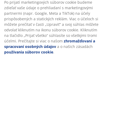
SKU: 6400019
Špecifikácie
Hodnotenia
(
58
)
Doprava
Prispôsobujeme váš zážitok