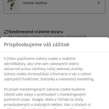
Umelá rastlina
Neobmezené vrátenie tovaru
Bez časového limitu - tovar vrátite v ktorejkoľvek
predajni JYSK
Garancia ceny
30-dňová garancia ceny na všetky výrobky
Flexibilné možnosti doručenia
Rýchle a jednoduché doručenie podľa vášho výberu
Balkónový kvetináč s čiernym, tkaným dizajnom z
umelého ratanu. Má oceľový rám s práškovým
lakovaním a je vyrobený z mrazuvzdorných materiálov,
vďaka čomu je odolnou voľbou na pridanie kvetov a