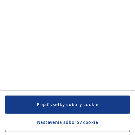
Zákaznícky servis
Zákaznícky servis
JYSK
JYSK
CENTRÁLA
Sledovať JYSK