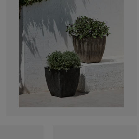
0%
0%
25%