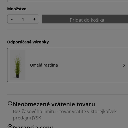
Množstvo
-
+
Pridať do košíka
Odporúčané výrobky
Umelá rastlina
Neobmezené vrátenie tovaru
Bez časového limitu - tovar vrátite v ktorejkoľvek
predajni JYSK
Garancia ceny