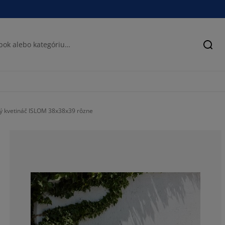
Hľad
ý kvetináč ISLOM 38x38x39 rôzne
50%
25%