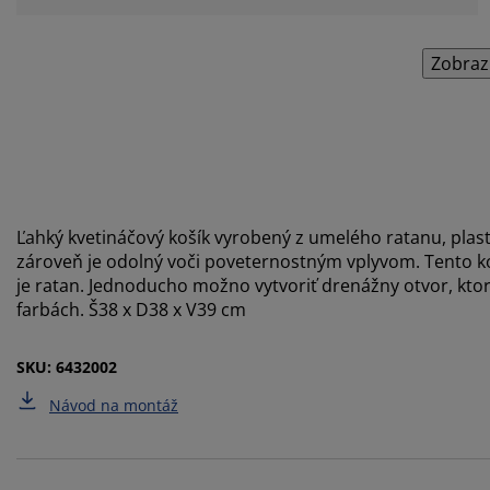
Zobraz
Ľahký kvetináčový košík vyrobený z umelého ratanu, plas
zároveň je odolný voči poveternostným vplyvom. Tento ko
je ratan. Jednoducho možno vytvoriť drenážny otvor, kto
farbách. Š38 x D38 x V39 cm
SKU: 6432002
Návod na montáž