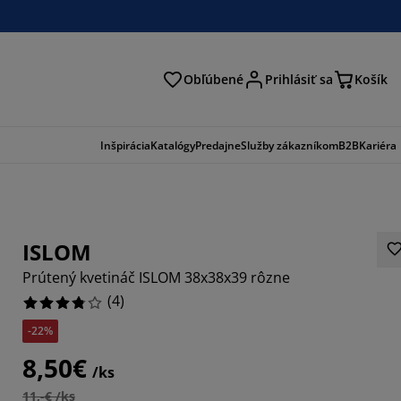
Obľúbené
Prihlásiť sa
Košík
ať
Inšpirácia
Katalógy
Predajne
Služby zákazníkom
B2B
Kariéra
ISLOM
Prútený kvetináč ISLOM 38x38x39 rôzne
(
4
)
-22%
8,50€
/ks
11,-€ /ks