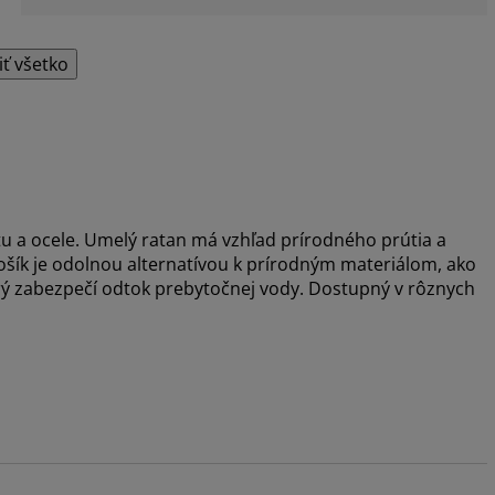
iť všetko
tu a ocele. Umelý ratan má vzhľad prírodného prútia a
šík je odolnou alternatívou k prírodným materiálom, ako
rý zabezpečí odtok prebytočnej vody. Dostupný v rôznych