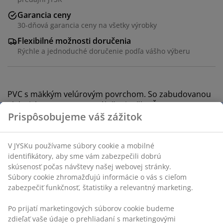
Garancia ceny
30-dňová garancia ceny na všetky výrobky
Flexibilné možnosti doručenia
Rýchle a jednoduché doručenie podľa vášho výberu
PVC s mäkkým velúrovým povrchom. So zabudovanou
elektrickou pumpou. Vr. úložnej tašky. Š97 x D191 x V46
cm
SKU: 4705910
Návod na montáž
Špecifikácie