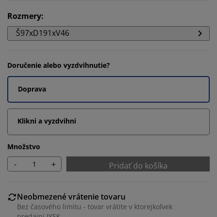
Rozmery
:
Š97xD191xV46
Doručenie alebo vyzdvihnutie?
Doprava
Klikni a vyzdvihni
Množstvo
-
+
Pridať do košíka
Neobmezené vrátenie tovaru
Bez časového limitu - tovar vrátite v ktorejkoľvek
predajni JYSK