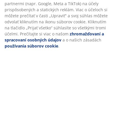
Hodnotenia
(
64
)
Doprava
Prispôsobujeme váš zážitok
V JYSKu používame súbory cookie a mobilné identifikátory, aby
zabezpečili dobrú skúsenosť počas návštevy našej webovej strá
cookie zhromažďujú informácie o vás s cieľom zabezpečiť funkčn
štatistiky a relevantný marketing.
Po prijatí marketingových súborov cookie budeme zdieľať vaše ú
prehliadaní s marketingovými partnermi (napr. Google, Meta a T