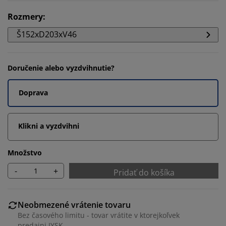
Rozmery
:
Š152xD203xV46
Doručenie alebo vyzdvihnutie?
Doprava
Klikni a vyzdvihni
Množstvo
-
+
Pridať do košíka
Neobmezené vrátenie tovaru
Bez časového limitu - tovar vrátite v ktorejkoľvek
predajni JYSK