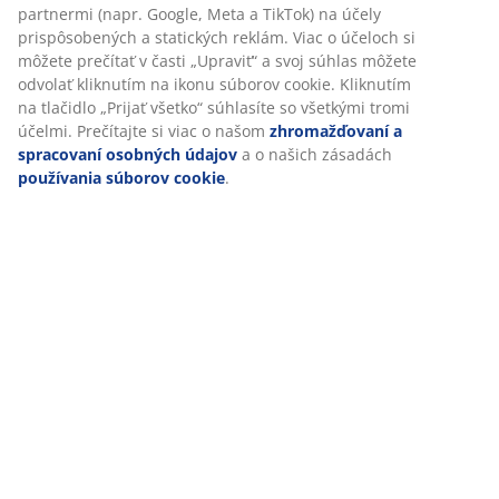
V JYSKu používame súbory cookie a mobilné identifikátory, aby
Hodnotenia
sme vám zabezpečili dobrú skúsenosť počas návštevy našej
webovej stránky. Súbory cookie zhromažďujú informácie o vás
(
33
)
s cieľom zabezpečiť funkčnosť, štatistiky a relevantný
marketing.
Doprava
Po prijatí marketingových súborov cookie budeme zdieľať vaše
údaje o prehliadaní s marketingovými partnermi (napr. Google,
Meta a TikTok) na účely prispôsobených a statických reklám.
Viac o účeloch si môžete prečítať v časti „Upraviť“ a svoj súhlas
môžete odvolať kliknutím na ikonu súborov cookie. Kliknutím
na tlačidlo „Prijať všetko“ súhlasíte so všetkými tromi účelmi.
Prečítajte si viac o našom
zhromažďovaní a spracovaní
osobných údajov
a o našich zásadách
používania súborov
cookie
.