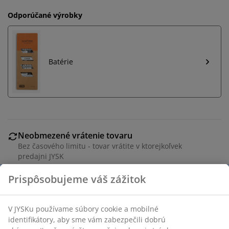
Odporúčané výrobky
Batérie
Neobmezené vrátenie tovaru
Bez časového limitu - tovar vrátite v ktorejkoľvek
predajni JYSK
Garancia ceny
30-dňová garancia ceny na všetky výrobky
Flexibilné možnosti doručenia
Rýchle a jednoduché doručenie podľa vášho výberu