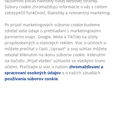
Čierny lampáš v klasickom dizajne vyrobený z plastu a
skla. S 3 LED sviečkami a funkciou časovača s intervalmi
16/8 hodín. Ideálne na vytvorenie útulného osvetlenia
vonku. Vyžaduje 3 AA batérie (nie sú súčasťou balenia).
Š22 x D22 x V48 cm
SKU: 6425056
Značenie
Špecifikácie
Hodnotenia
(
9
)