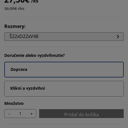
/ks
36,99€ /ks
Rozmery
:
Š22xD22xV48
Doručenie alebo vyzdvihnutie?
Doprava
Klikni a vyzdvihni
Množstvo
-
+
Pridať do košíka