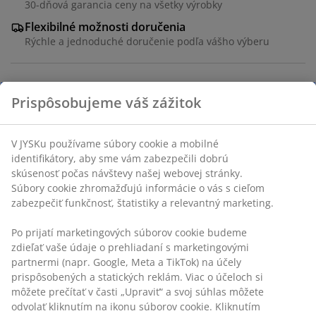
30-dňová garancia ceny na všetky výrobky
Flexibilné možnosti doručenia
Rýchle a jednoduché doručenie podľa vášho výberu
Prispôsobujeme váš zážitok
Lampáš vyrobený z ocele s práškovým lakovaním s
moderným, perforovaným dizajnom. Keď svieti, vytvára
krásnu hru svetla. Jeho kompaktná veľkosť a rukoväť
V JYSKu používame súbory cookie a mobilné
uľahčujú jeho umiestnenie v záhrade alebo doma.
identifikátory, aby sme vám zabezpečili dobrú
Dostupný v rôznych farbách a predáva sa samostatne.
skúsenosť počas návštevy našej webovej stránky.
Ø8 x V10 cm
Súbory cookie zhromažďujú informácie o vás s cieľom
zabezpečiť funkčnosť, štatistiky a relevantný marketing.
SKU: 6426047
Po prijatí marketingových súborov cookie budeme
Značenie
zdieľať vaše údaje o prehliadaní s marketingovými
partnermi (napr. Google, Meta a TikTok) na účely
prispôsobených a statických reklám. Viac o účeloch si
môžete prečítať v časti „Upraviť“ a svoj súhlas môžete
Špecifikácie
odvolať kliknutím na ikonu súborov cookie. Kliknutím