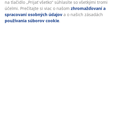
na tlačidlo „Prijať všetko“ súhlasíte so všetkými tromi
účelmi. Prečítajte si viac o našom
zhromažďovaní a
spracovaní osobných údajov
a o našich zásadách
Hodnotenia
používania súborov cookie
.
(
0
)
Doprava