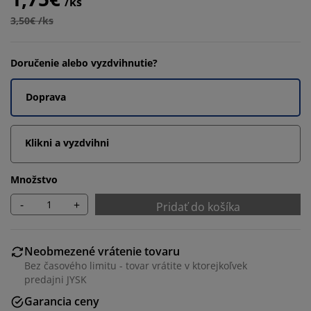
/ks
3,50€ /ks
Doručenie alebo vyzdvihnutie?
Doprava
Klikni a vyzdvihni
Množstvo
-
+
Pridať do košíka
Neobmezené vrátenie tovaru
Bez časového limitu - tovar vrátite v ktorejkoľvek
predajni JYSK
Garancia ceny