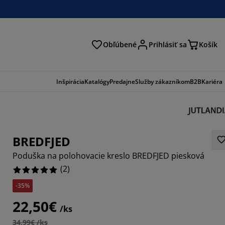
Obľúbené
Prihlásiť sa
Košík
ať
Inšpirácia
Katalógy
Predajne
Služby zákazníkom
B2B
Kariéra
BREDFJED
Poduška na polohovacie kreslo BREDFJED piesková
(
2
)
-35%
22,50€
/ks
34,99€ /ks