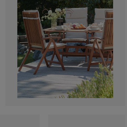
0%
0%
0%