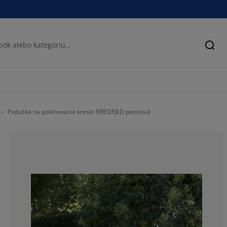
Hľad
Poduška na polohovacie kreslo BREDFJED piesková
100%
0%