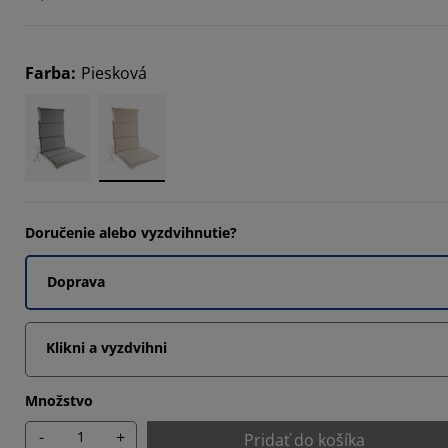
Farba
:
Piesková
Doručenie alebo vyzdvihnutie?
Doprava
Klikni a vyzdvihni
Množstvo
-
+
Pridať do košíka