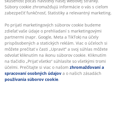
skúsenosť počas návštevy našej webovej stránky.
Súbory cookie zhromažďujú informácie o vás s cieľom
Flexibilné možnosti doručenia
zabezpečiť funkčnosť, štatistiky a relevantný marketing.
Rýchle a jednoduché doručenie podľa vášho výberu
Po prijatí marketingových súborov cookie budeme
zdieľať vaše údaje o prehliadaní s marketingovými
Luxusná záhradná poduška s odolným štruktúrovane
partnermi (napr. Google, Meta a TikTok) na účely
tkaným poťahom. Na stoličku s nízkym operadlom.
prispôsobených a statických reklám. Viac o účeloch si
51x100x4 cm
môžete prečítať v časti „Upraviť“ a svoj súhlas môžete
odvolať kliknutím na ikonu súborov cookie. Kliknutím
na tlačidlo „Prijať všetko“ súhlasíte so všetkými tromi
SKU: 3725120
účelmi. Prečítajte si viac o našom
zhromažďovaní a
spracovaní osobných údajov
a o našich zásadách
používania súborov cookie
.
Špecifikácie
Hodnotenia
(
11
)