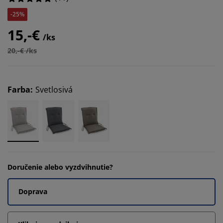
-25%
15,-€
/ks
20,-€ /ks
Farba
:
Svetlosivá
Doručenie alebo vyzdvihnutie?
Doprava