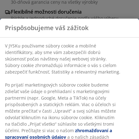
30-dňová garancia ceny na všetky výrobky
Flexibilné možnosti doručenia
Rýchle a jednoduché doručenie podľa vášho výberu
Odkladací stolík z ocele. Ø50 x V40 cm
Prispôsobujeme váš zážitok
SKU: 3726202
V JYSKu používame súbory cookie a mobilné identifikátory,
Návod na montáž
aby sme vám zabezpečili dobrú skúsenosť počas návštevy
našej webovej stránky. Súbory cookie zhromažďujú
informácie o vás s cieľom zabezpečiť funkčnosť, štatistiky a
relevantný marketing.
Špecifikácie
Po prijatí marketingových súborov cookie budeme zdieľať
vaše údaje o prehliadaní s marketingovými partnermi
(napr. Google, Meta a TikTok) na účely prispôsobených a
Hodnotenia
statických reklám. Viac o účeloch si môžete prečítať v časti
(
5
)
„Upraviť“ a svoj súhlas môžete odvolať kliknutím na ikonu