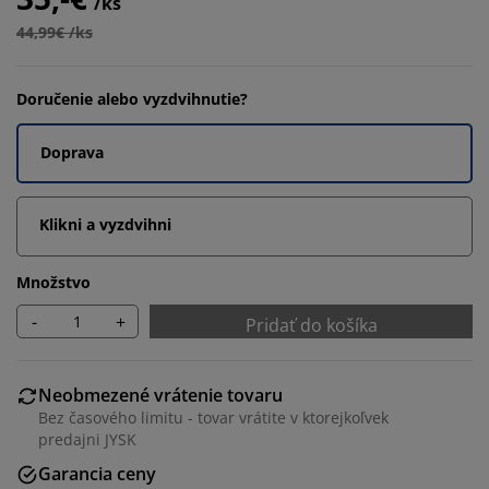
/ks
44,99€ /ks
Doručenie alebo vyzdvihnutie?
Doprava
Klikni a vyzdvihni
Množstvo
-
+
Pridať do košíka
Neobmezené vrátenie tovaru
Bez časového limitu - tovar vrátite v ktorejkoľvek
predajni JYSK
Garancia ceny