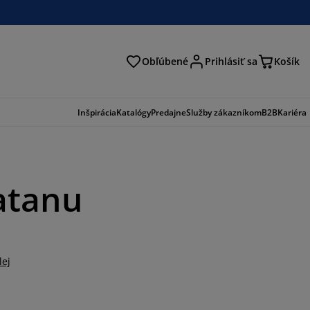
Obľúbené
Prihlásiť sa
Košík
ať
Inšpirácia
Katalógy
Predajne
Služby zákazníkom
B2B
Kariéra
atanu
lej