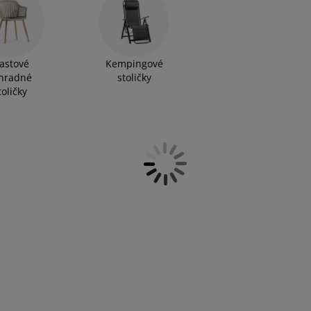
lastové
Kempingové
hradné
stoličky
toličky