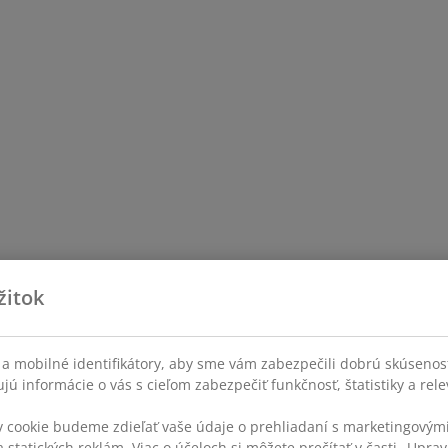
žitok
a mobilné identifikátory, aby sme vám zabezpečili dobrú skúsenos
ú informácie o vás s cieľom zabezpečiť funkčnosť, štatistiky a rel
v cookie budeme zdieľať vaše údaje o prehliadaní s marketingovými
 statických reklám. Viac o účeloch si môžete prečítať v časti „Uprav