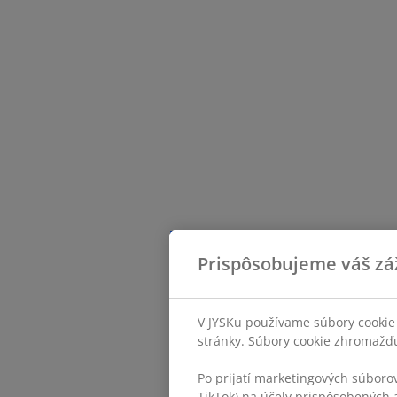
Prispôsobujeme váš zá
V JYSKu používame súbory cookie 
stránky. Súbory cookie zhromažďuj
Po prijatí marketingových súboro
TikTok) na účely prispôsobených a