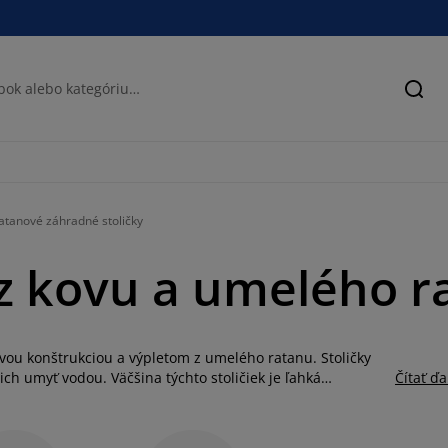
Hľad
atanové záhradné stoličky
 z kovu a umelého r
ovou konštrukciou a výpletom z umelého ratanu. Stoličky
ch umyť vodou. Väčšina týchto stoličiek je ľahká
Čítať ďa
ť. V ponuke nájdete stohovateľné stoličky, polohovacie či
tite,
ako sa starať o ratanový nábytok
a ako ho správne