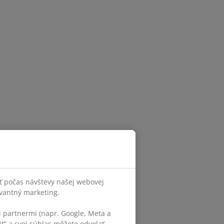
ť počas návštevy našej webovej
evantný marketing.
 partnermi (napr. Google, Meta a
iť“ a svoj súhlas môžete odvolať