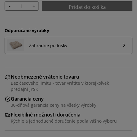
-
+
Pridať do košíka
Odporúčané výrobky
Záhradné podušky
Neobmezené vrátenie tovaru
Bez časového limitu - tovar vrátite v ktorejkoľvek
predajni JYSK
Garancia ceny
Prispôsobujeme váš zážitok
30-dňová garancia ceny na všetky výrobky
Flexibilné možnosti doručenia
V JYSKu používame súbory cookie a mobilné
Rýchle a jednoduché doručenie podľa vášho výberu
identifikátory, aby sme vám zabezpečili dobrú
skúsenosť počas návštevy našej webovej stránky.