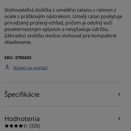
Súbory cookie zhromažďujú informácie o vás s cieľom
zabezpečiť funkčnosť, štatistiky a relevantný marketing.
Stohovateľná stolička z umelého ratanu s rámom z
ocele s práškovým nástrekom. Umelý ratan poskytuje
Po prijatí marketingových súborov cookie budeme
prirodzený prútený vzhľad, pričom je odolný voči
zdieľať vaše údaje o prehliadaní s marketingovými
poveternostným vplyvom a nevyžaduje údržbu.
partnermi (napr. Google, Meta a TikTok) na účely
Záhradnú stoličku možno stohovať pre kompaktné
prispôsobených a statických reklám. Viac o účeloch si
skladovanie.
môžete prečítať v časti „Upraviť“ a svoj súhlas môžete
odvolať kliknutím na ikonu súborov cookie. Kliknutím
na tlačidlo „Prijať všetko“ súhlasíte so všetkými tromi
SKU: 3700433
účelmi. Prečítajte si viac o našom
zhromažďovaní a
Návod na montáž
spracovaní osobných údajov
a o našich zásadách
používania súborov cookie
.
Špecifikácie
Hodnotenia
(
326
)