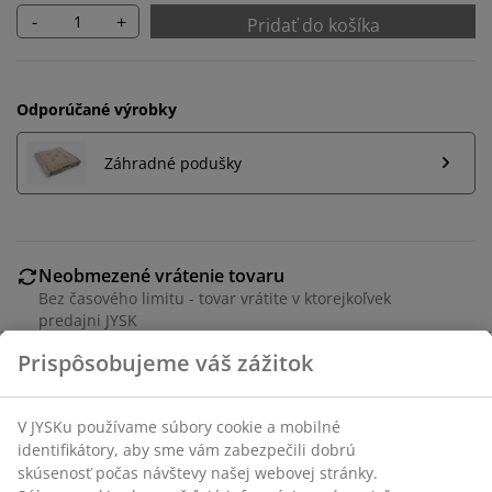
-
+
Pridať do košíka
Odporúčané výrobky
Záhradné podušky
Neobmezené vrátenie tovaru
Bez časového limitu - tovar vrátite v ktorejkoľvek
predajni JYSK
Garancia ceny
30-dňová garancia ceny na všetky výrobky
Flexibilné možnosti doručenia
Rýchle a jednoduché doručenie podľa vášho výberu