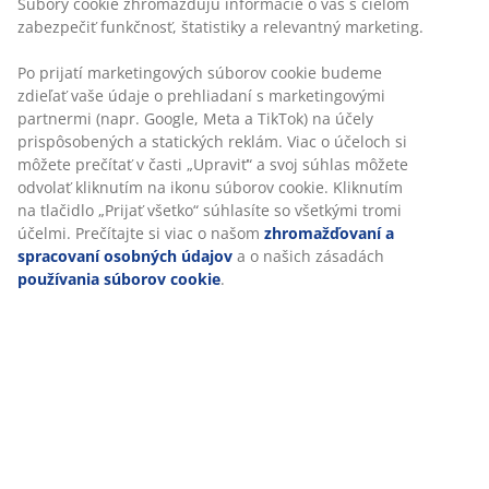
Stohovateľná stolička z umelého ratanu s rámom z
ocele s práškovým nástrekom. Umelý ratan poskytuje
prirodzený prútený vzhľad, pričom je odolný voči
poveternostným vplyvom a nevyžaduje údržbu.
Záhradnú stoličku možno stohovať pre kompaktné
skladovanie.
SKU: 3700433
Návod na montáž
Špecifikácie
Hodnotenia
(
326
)