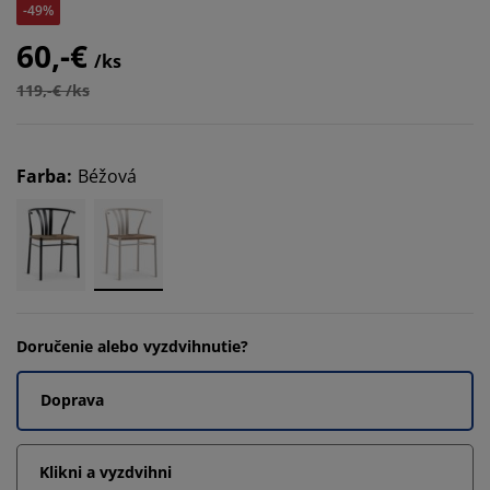
-49%
60,-€
/ks
119,-€ /ks
Farba
:
Béžová
Doručenie alebo vyzdvihnutie?
Doprava
Klikni a vyzdvihni