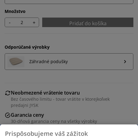
Množstvo
-
+
Pridať do košíka
Odporúčané výrobky
Záhradné podušky
Neobmezené vrátenie tovaru
Bez časového limitu - tovar vrátite v ktorejkoľvek
predajni JYSK
Garancia ceny
30-dňová garancia ceny na všetky výrobky
Flexibilné možnosti doručenia
Rýchle a jednoduché doručenie podľa vášho výberu