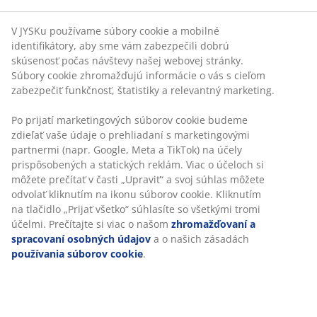
Záhradné kreslo so sedadlom z umelého ratanu a
bielym rámom z hliníka s práškovým nástrekom. Umelý
ratan poskytuje prirodzený prútený vzhľad, pričom je
odolný voči poveternostným vplyvom a nevyžaduje
údržbu. Hliník je ľahký a odolný materiál, ktorý
nehrdzavie.