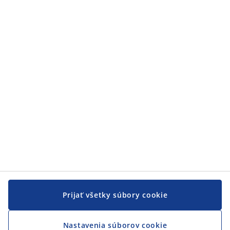
Zákaznícky servis
Zákaznícky servis
JYSK
JYSK
CENTRÁLA
Sledovať JYSK