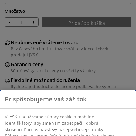
Množstvo
-
+
Pridať do košíka
Neobmezené vrátenie tovaru
Bez časového limitu - tovar vrátite v ktorejkoľvek
predajni JYSK
Garancia ceny
30-dňová garancia ceny na všetky výrobky
Flexibilné možnosti doručenia
Rýchle a jednoduché doručenie podľa vášho výberu
Čierny balkónový stolík s doskou z umelého dreva a
základňou z hliníka s práškovým nástrekom. Umelé
drevo má vzhľad a textúru prírodného dreva, ale
nevyžaduje údržbu. Hliník je ľahký a odolný materiál,