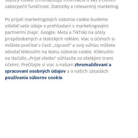
ktorý nehrdzavie. Š70 x D70 x V73 cm
SKU: 3726053
Návod na montáž
Špecifikácie
Hodnotenia
(
46
)
O značke