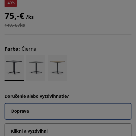
-49%
75,-€
/ks
149,-€ /ks
Farba
:
Čierna
Doručenie alebo vyzdvihnutie?
Doprava
Klikni a vyzdvihni