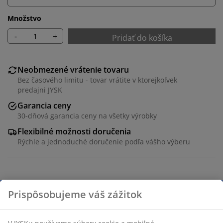
Množstvo
-
+
Pridať do košíka
Neobmezené vrátenie tovaru
Bez časového limitu - tovar vrátite v ktorejkoľvek
predajni JYSK
Garancia ceny
30-dňová garancia ceny na všetky výrobky
Flexibilné možnosti doručenia
Rýchle a jednoduché doručenie podľa vášho výberu
Balkónový stolík s doskou z umelého dreva a sivou
základňou z práškovo lakovaného hliníka. Umelé drevo
má vzhľad a textúru prírodného dreva, ale nevyžaduje
údržbu. Hliník je ľahký a odolný materiál, ktorý