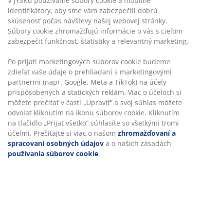
nehrdzavie. Š70 x D70 x V73 cm
SKU: 3726055
Návod na montáž
Špecifikácie