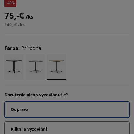
-49%
75,-€
/ks
149,-€ /ks
Farba
:
Prírodná
Doručenie alebo vyzdvihnutie?
Doprava
Klikni a vyzdvihni