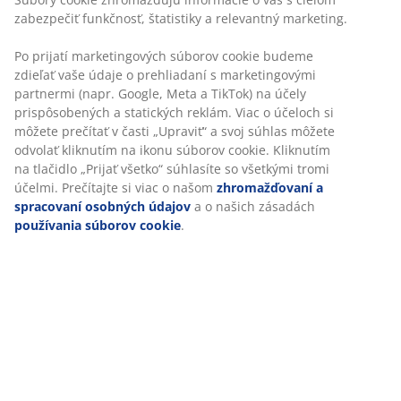
nehrdzavie. Š100 x D220 x V74 cm
SKU: 3700414
Návod na montáž
Špecifikácie
Hodnotenia
(
98
)
O značke