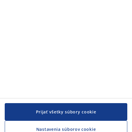
Zákaznícky servis
Zákaznícky servis
JYSK
JYSK
CENTRÁLA
Sledovať JYSK