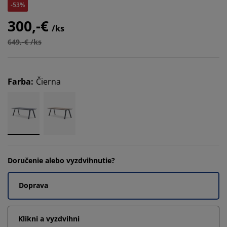
-53%
300,-€
/ks
649,-€ /ks
Farba
:
Čierna
Doručenie alebo vyzdvihnutie?
Doprava
Klikni a vyzdvihni