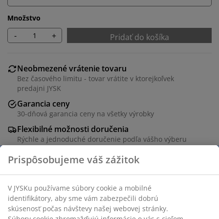
Množstvo
-
+
Pridať do košíka
Neobmezené vrátenie tovaru
Bez časového limitu - tovar vrátite v ktorejkoľvek
predajni JYSK
Garancia ceny
30-dňová garancia ceny na všetky výrobky
Flexibilné možnosti doručenia
Rýchle a jednoduché doručenie podľa vášho výberu
Čierny záhradný stôl s doskou z umelého dreva. Rám a
nohy z hliníka s práškovým nástrekom. Umelé drevo
má vzhľad a textúru prírodného dreva a nevyžaduje
údržbu. Hliník je ľahký a odolný materiál, ktorý