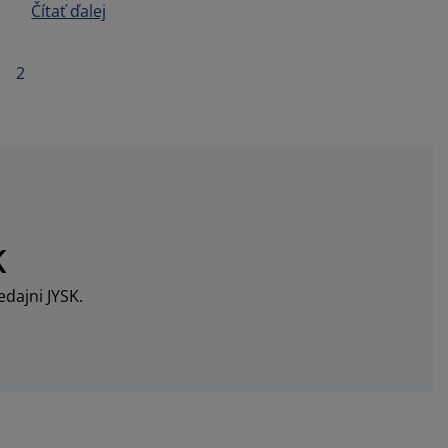
Čítať ďalej
2
K
dajni JYSK.