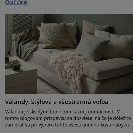
Čítať ďalej
Váľandy: štýlová a všestranná voľba
Váľanda je skvelým doplnkom každej domácnosti. V
tomto blogovom príspevku sa dozviete, na čo je dôležité
zamerať sa pri výbere tohto všestranného kusu nábytku.