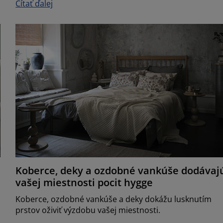
Čítať ďalej
Koberce, deky a ozdobné vankúše dodávaj
vašej miestnosti pocit hygge
Koberce, ozdobné vankúše a deky dokážu lusknutím
prstov oživiť výzdobu vašej miestnosti.