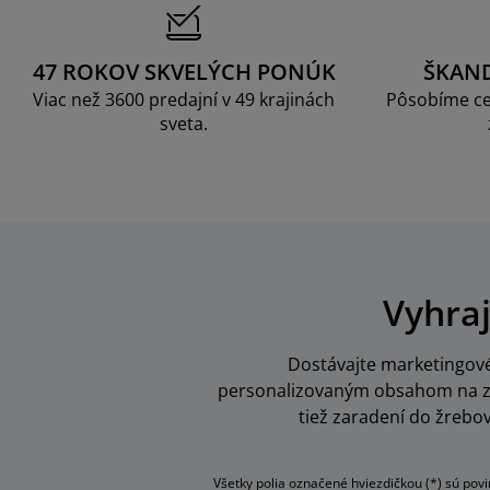
47 ROKOV SKVELÝCH PONÚK
ŠKAN
Viac než 3600 predajní v 49 krajinách
Pôsobíme ce
sveta.
Vyhraj
Dostávajte marketingové 
personalizovaným obsahom na zák
tiež zaradení do žrebo
Všetky polia označené hviezdičkou (*) sú pov