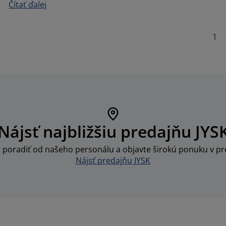
Čítať ďalej
1
Nájsť najbližšiu predajňu JYS
i poradiť od našeho personálu a objavte širokú ponuku v pre
Nájsť predajňu JYSK