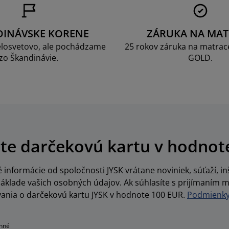
DINÁVSKE KORENE
ZÁRUKA NA MAT
losvetovo, ale pochádzame
25 rokov záruka na matrace
zo Škandinávie.
GOLD.
te darčekovú kartu v hodnot
informácie od spoločnosti JYSK vrátane noviniek, súťaží, inš
lade vašich osobných údajov. Ak súhlasíte s prijímaním m
vania o darčekovú kartu JYSK v hodnote 100 EUR.
Podmienky 
inné