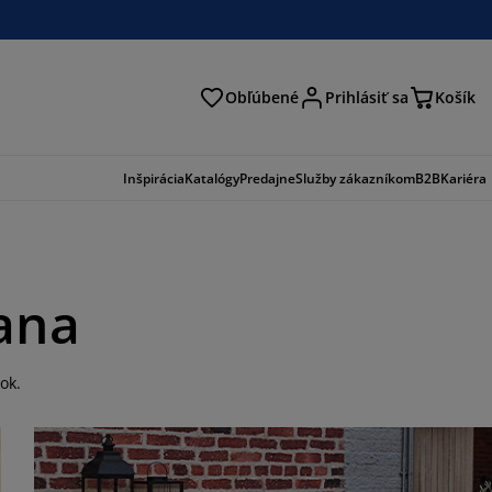
Obľúbené
Prihlásiť sa
Košík
ať
Inšpirácia
Katalógy
Predajne
Služby zákazníkom
B2B
Kariéra
iana
ok.