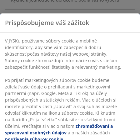
Masívne drevo a oceľ. S poduškou. Š100 x V50 x H34 cm
SKU: 3833729
Návod na montáž
Špecifikácie
Prispôsobujeme váš zážitok
V JYSKu používame súbory cookie a mobilné identifikátory, aby
Hodnotenia
sme vám zabezpečili dobrú skúsenosť počas návštevy našej
(
440
)
webovej stránky. Súbory cookie zhromažďujú informácie o vás s
cieľom zabezpečiť funkčnosť, štatistiky a relevantný marketing.
Po prijatí marketingových súborov cookie budeme zdieľať vaše
Doprava