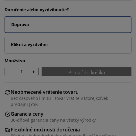
Doručenie alebo vyzdvihnutie?
Doprava
Klikni a vyzdvihni
Množstvo
-
+
Pridať do košíka
Neobmezené vrátenie tovaru
Bez časového limitu - tovar vrátite v ktorejkoľvek
predajni JYSK
Garancia ceny
30-dňová garancia ceny na všetky výrobky
Flexibilné možnosti doručenia
Rýchle a jednoduché doručenie podľa vášho výberu