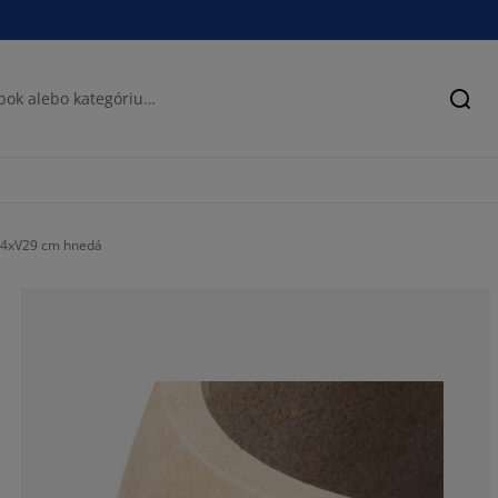
Hľad
4xV29 cm hnedá
71.4285714285
4.76190476190