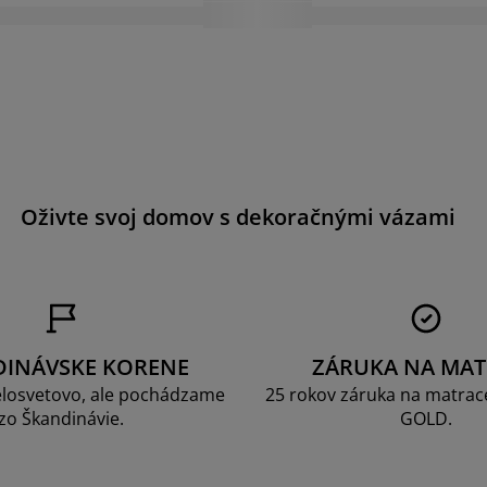
a
Oživte svoj domov s dekoračnými vázami
DINÁVSKE KORENE
ZÁRUKA NA MAT
losvetovo, ale pochádzame
25 rokov záruka na matrace
zo Škandinávie.
GOLD.