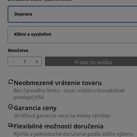
9524%
Doprava
9524%
4762%
Klikni a vyzdvihni
Množstvo
-
+
Pridať do košíka
Neobmezené vrátenie tovaru
Bez časového limitu - tovar vrátite v ktorejkoľvek
predajni JYSK
Garancia ceny
30-dňová garancia ceny na všetky výrobky
Flexibilné možnosti doručenia
Rýchle a jednoduché doručenie podľa vášho výberu