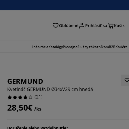
Obľúbené
Prihlásiť sa
Košík
ať
Inšpirácia
Katalógy
Predajne
Služby zákazníkom
B2B
Kariéra
GERMUND
Kvetináč GERMUND Ø34xV29 cm hnedá
(
21
)
28,50€
/ks
7143%
4762%
Doručenie alebo vyzdvihnutie?