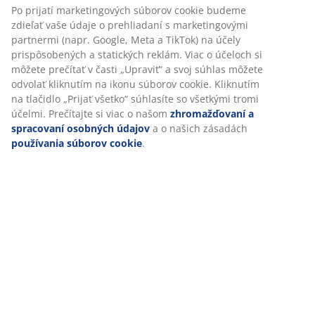
Po prijatí marketingových súborov cookie budeme
Značenie
zdieľať vaše údaje o prehliadaní s marketingovými
partnermi (napr. Google, Meta a TikTok) na účely
prispôsobených a statických reklám. Viac o účeloch si
môžete prečítať v časti „Upraviť“ a svoj súhlas môžete
Špecifikácie
odvolať kliknutím na ikonu súborov cookie. Kliknutím
na tlačidlo „Prijať všetko“ súhlasíte so všetkými tromi
účelmi. Prečítajte si viac o našom
zhromažďovaní a
spracovaní osobných údajov
a o našich zásadách
Hodnotenia
používania súborov cookie
.
(
0
)
Doprava