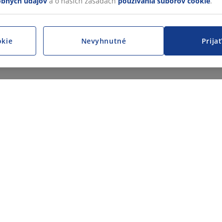
obných údajov
a o našich zásadách
používania súborov cookie
.
okie
Nevyhnutné
Prija