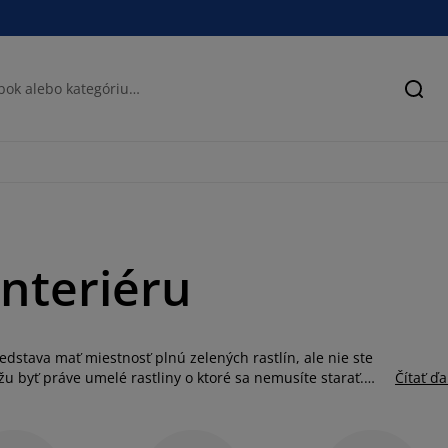
Hľad
interiéru
edstava mať miestnosť plnú zelených rastlín, ale nie ste
žu byť práve umelé rastliny o ktoré sa nemusíte starať.
Čítať ďa
nky. Budú vyzerať krásne po celý rok, bez ohľadu na
etináči. Iné môžete zasadiť do
kvetináču
alebo
vázy
podľa
ôžete ich uložiť do akejkoľvek miestnosti a oživiť tak