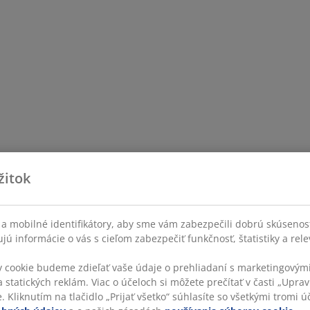
žitok
a mobilné identifikátory, aby sme vám zabezpečili dobrú skúsenos
ú informácie o vás s cieľom zabezpečiť funkčnosť, štatistiky a rel
v cookie budeme zdieľať vaše údaje o prehliadaní s marketingovými
 statických reklám. Viac o účeloch si môžete prečítať v časti „Uprav
 Kliknutím na tlačidlo „Prijať všetko“ súhlasíte so všetkými tromi úč