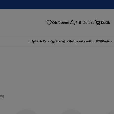
Obľúbené
Prihlásiť sa
Košík
ať
Inšpirácia
Katalógy
Predajne
Služby zákazníkom
B2B
Kariéra
lej