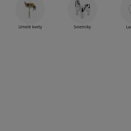
Umelé kvety
Svietniky
L