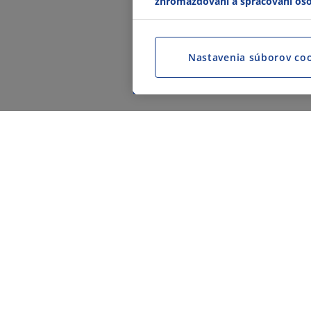
zhromažďovaní a spracovaní os
Nastavenia súborov co