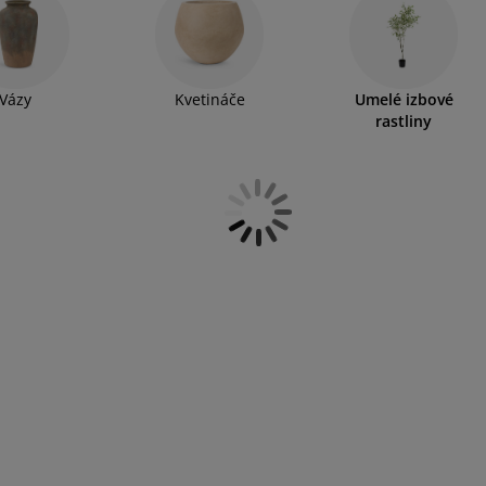
viť nimi aj priestory ako sú kúpeľňa či toaleta. V ponuke
a rozmeroch.
Vázy
Kvetináče
Umelé izbové
rastliny