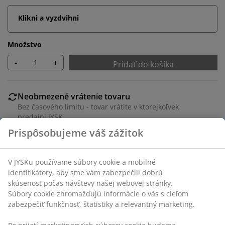
Klikni a vyzdvihni
Množstvo
-
+
Pridať do košíka
Neobmezené vrátenie tovaru
Bez časového limitu - tovar vrátite v ktorejkoľvek
predajni JYSK
Garancia ceny
30-dňová garancia ceny na všetky výrobky
Flexibilné možnosti doručenia
Rýchle a jednoduché doručenie podľa vášho výberu
Poťah z bavlny/polyestru. 40x60 cm