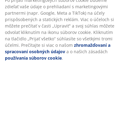
SKU: 6880844
Špecifikácie
Prispôsobujeme váš zážitok
Hodnotenia
(
14
)
V JYSKu používame súbory cookie a mobilné identifikátory, aby 
vám zabezpečili dobrú skúsenosť počas návštevy našej webovej
stránky. Súbory cookie zhromažďujú informácie o vás s cieľom
Doprava
zabezpečiť funkčnosť, štatistiky a relevantný marketing.
Po prijatí marketingových súborov cookie budeme zdieľať vaše ú
prehliadaní s marketingovými partnermi (napr. Google, Meta a T
na účely prispôsobených a statických reklám. Viac o účeloch si 
prečítať v časti „Upraviť“ a svoj súhlas môžete odvolať kliknutím 
ikonu súborov cookie. Kliknutím na tlačidlo „Prijať všetko“ súhlas
všetkými tromi účelmi. Prečítajte si viac o našom
zhromažďovaní